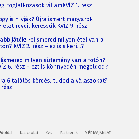
gi foglalkozások villámKVÍZ 1. rész
ogy is hívják? Újra ismert magyarok
resztneveit keressük KVÍZ 9. rész
jabb játék! Felismered milyen étel van a
tón? KVÍZ 2. rész – ez is sikerül?
elismered milyen sütemény van a fotón?
VÍZ 6. rész – ezt is könnyedén megoldod?
jra 6 találós kérdés, tudod a válaszokat?
 rész
Főoldal
Kapcsolat
Kvíz
Partnerek
MÉDIAAJÁNLAT