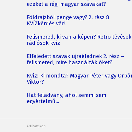
ezeket a régi magyar szavakat?
Földrajzból penge vagy? 2. rész 8
KVÍZkérdés vár!
Felismered, ki van a képen? Retro tévések
rádiósok kvíz
Elfeledett szavak újraélednek 2. rész –
felismered, mire használták őket?
Kvíz: Ki mondta? Magyar Péter vagy Orbá
Viktor?
Hat feladvány, ahol semmi sem
egyértelmű…
©Divatikon