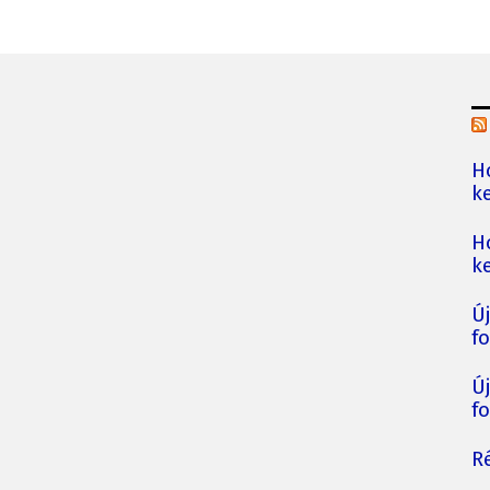
H
ke
H
ke
Ú
fo
Ú
fo
Ré