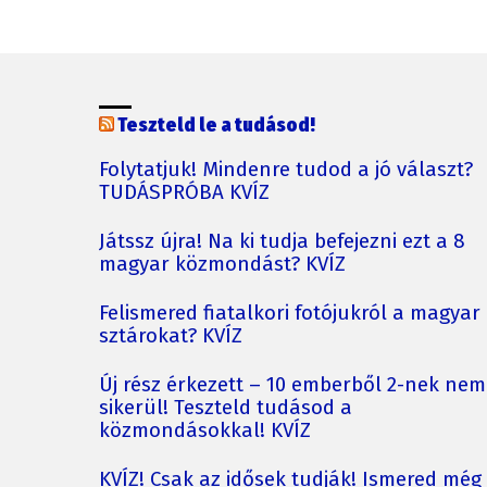
Teszteld le a tudásod!
Folytatjuk! Mindenre tudod a jó választ?
TUDÁSPRÓBA KVÍZ
Játssz újra! Na ki tudja befejezni ezt a 8
magyar közmondást? KVÍZ
Felismered fiatalkori fotójukról a magyar
sztárokat? KVÍZ
Új rész érkezett – 10 emberből 2-nek nem
sikerül! Teszteld tudásod a
közmondásokkal! KVÍZ
KVÍZ! Csak az idősek tudják! Ismered még