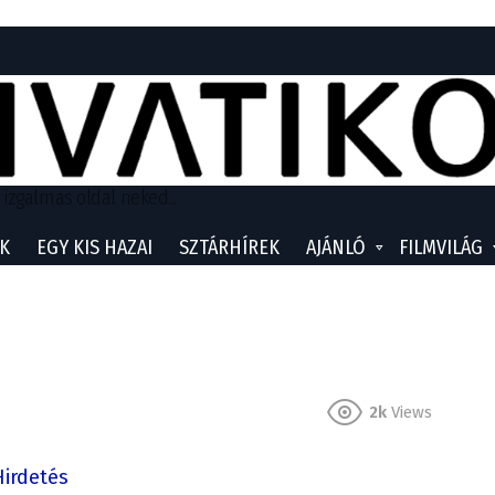
 izgalmas oldal neked...
K
EGY KIS HAZAI
SZTÁRHÍREK
AJÁNLÓ
FILMVILÁG
2k
Views
Hirdetés