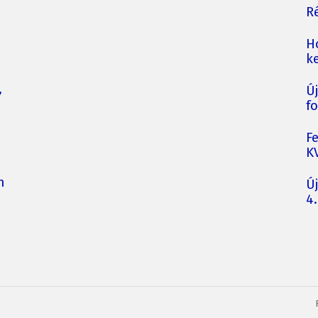
Ré
H
ke
,
Ú
fo
F
K
n
Ú
4.