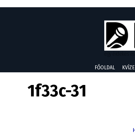
egy érdekes és
FŐOLDAL
KVÍZE
1f33c-31