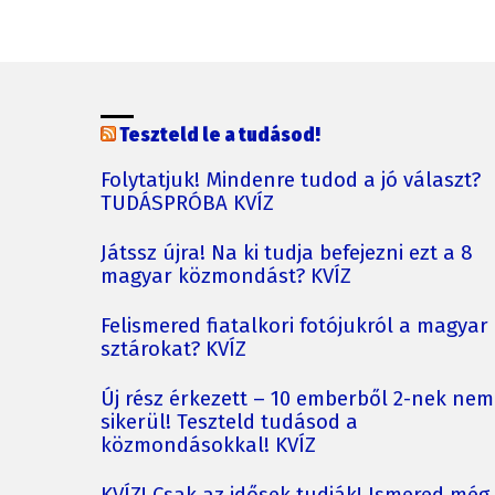
Teszteld le a tudásod!
Folytatjuk! Mindenre tudod a jó választ?
TUDÁSPRÓBA KVÍZ
Játssz újra! Na ki tudja befejezni ezt a 8
magyar közmondást? KVÍZ
Felismered fiatalkori fotójukról a magyar
sztárokat? KVÍZ
Új rész érkezett – 10 emberből 2-nek nem
sikerül! Teszteld tudásod a
közmondásokkal! KVÍZ