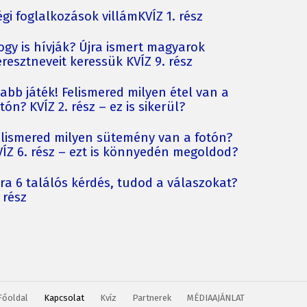
gi foglalkozások villámKVÍZ 1. rész
ogy is hívják? Újra ismert magyarok
resztneveit keressük KVÍZ 9. rész
jabb játék! Felismered milyen étel van a
tón? KVÍZ 2. rész – ez is sikerül?
elismered milyen sütemény van a fotón?
VÍZ 6. rész – ezt is könnyedén megoldod?
jra 6 találós kérdés, tudod a válaszokat?
 rész
Főoldal
Kapcsolat
Kvíz
Partnerek
MÉDIAAJÁNLAT