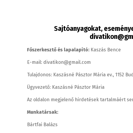
Sajtóanyagokat, eseménye
divatikon@gm
Főszerkesztő és lapalapító:
Kaszás Bence
E-mail:
divatikon@gmail.com
Tulajdonos: Kaszásné Pásztor Mária ev., 1152 B
Ügyvezető: Kaszásné Pásztor Mária
Az oldalon megjelenő hirdetések tartalmáért s
Munkatársak:
Bártfai Balázs