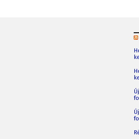
H
ke
H
ke
Ú
fo
Ú
fo
Ré