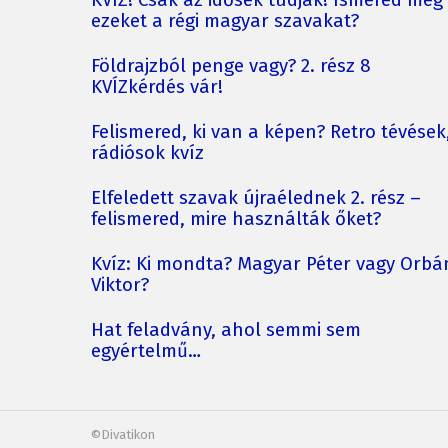
KVÍZ! Csak az idősek tudják! Ismered még
ezeket a régi magyar szavakat?
Földrajzból penge vagy? 2. rész 8
KVÍZkérdés vár!
Felismered, ki van a képen? Retro tévések
rádiósok kvíz
Elfeledett szavak újraélednek 2. rész –
felismered, mire használták őket?
Kvíz: Ki mondta? Magyar Péter vagy Orbá
Viktor?
Hat feladvány, ahol semmi sem
egyértelmű…
©Divatikon