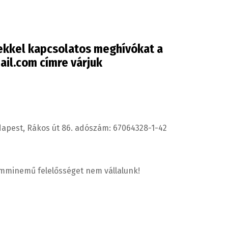
kkel kapcsolatos meghívókat a
ail.com
címre várjuk
udapest, Rákos út 86. adószám: 67064328-1-42
emminemű felelősséget nem vállalunk!