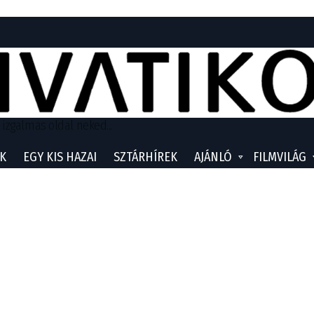
 izgalmas oldal neked...
K
EGY KIS HAZAI
SZTÁRHÍREK
AJÁNLÓ
FILMVILÁG