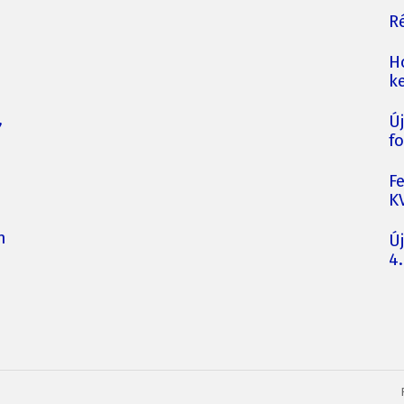
Ré
H
ke
,
Ú
fo
F
K
n
Ú
4.