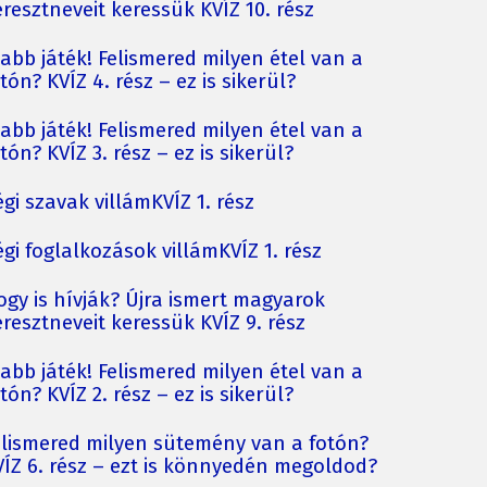
resztneveit keressük KVÍZ 10. rész
jabb játék! Felismered milyen étel van a
tón? KVÍZ 4. rész – ez is sikerül?
jabb játék! Felismered milyen étel van a
tón? KVÍZ 3. rész – ez is sikerül?
gi szavak villámKVÍZ 1. rész
gi foglalkozások villámKVÍZ 1. rész
ogy is hívják? Újra ismert magyarok
resztneveit keressük KVÍZ 9. rész
jabb játék! Felismered milyen étel van a
tón? KVÍZ 2. rész – ez is sikerül?
elismered milyen sütemény van a fotón?
VÍZ 6. rész – ezt is könnyedén megoldod?