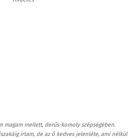
om magam mellett, derűs-komoly szépségében.
szakáig írtam, de az ő kedves jelenléte, ami nélkül