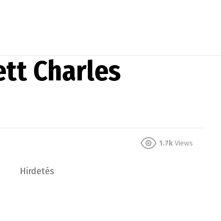
ett Charles
1.7k
Views
Hirdetés