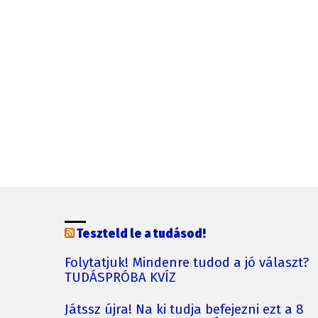
Teszteld le a tudásod!
Folytatjuk! Mindenre tudod a jó választ?
TUDÁSPRÓBA KVÍZ
Játssz újra! Na ki tudja befejezni ezt a 8