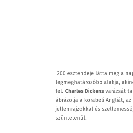
200 esztendeje látta meg a nap
legmeghatározóbb alakja,
akin
fel.
Charles Dickens
varázsát ta
ábrázolja a korabeli Angliát, 
jellemrajzokkal
és szellemesség
szüntelenül.