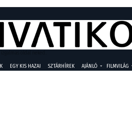
 izgalmas oldal neked...
K
EGY KIS HAZAI
SZTÁRHÍREK
AJÁNLÓ
FILMVILÁG