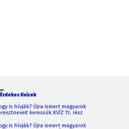
Érdekes Kvízek
ogy is hívják? Újra ismert magyarok
resztneveit keressük KVÍZ 11. rész
ogy is hívják? Újra ismert magyarok