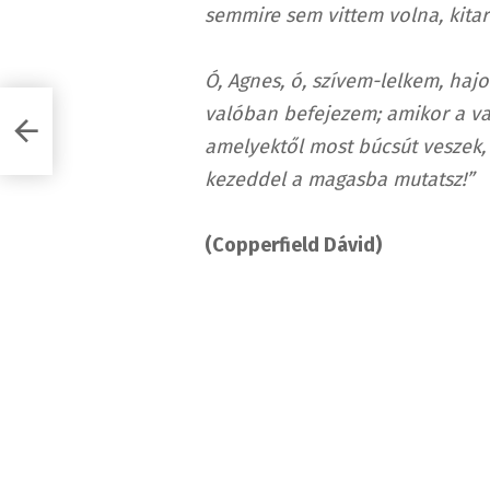
semmire sem vittem volna, kitar
Ó, Agnes, ó, szívem-lelkem, haj
valóban befejezem;
amikor a va
amelyektől most búcsút veszek,
kezeddel a magasba mutatsz!”
(Copperfield Dávid)