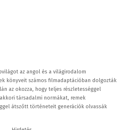
világot az angol és a világirodalom
ek könyveit számos filmadaptációban dolgozták
lán az okozza, hogy
teljes részletességgel
az akkori társadalmi normákat, remek
gel átszőtt történeteit generációk olvassák
Hirdetés