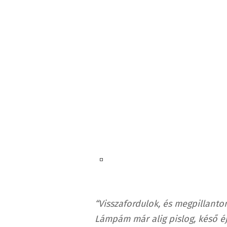
“Visszafordulok, és megpillant
Lámpám már alig pislog, késő éj