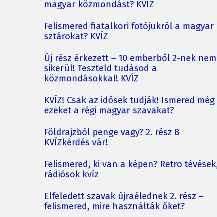
magyar közmondást? KVÍZ
Felismered fiatalkori fotójukról a magyar
sztárokat? KVÍZ
Új rész érkezett – 10 emberből 2-nek nem
sikerül! Teszteld tudásod a
közmondásokkal! KVÍZ
KVÍZ! Csak az idősek tudják! Ismered még
ezeket a régi magyar szavakat?
Földrajzból penge vagy? 2. rész 8
KVÍZkérdés vár!
Felismered, ki van a képen? Retro tévések
rádiósok kvíz
Elfeledett szavak újraélednek 2. rész –
felismered, mire használták őket?