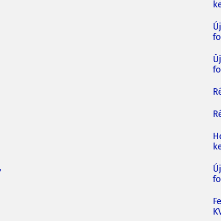
ke
Ú
fo
Ú
fo
Ré
Ré
H
ke
,
Ú
fo
F
K