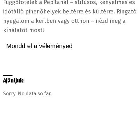
Függőfotelek a Pepitánál – stílusos, kényelmes és
időtálló pihenőhelyek beltérre és kültérre. Ringató
nyugalom a kertben vagy otthon – nézd meg a
kínálatot most!
Mondd el a véleményed
Ajánljuk:
Sorry. No data so far.