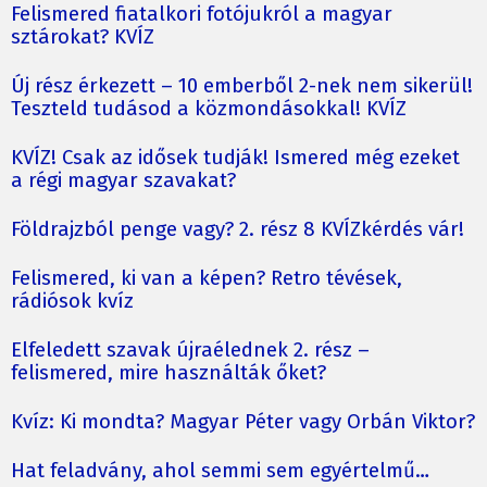
Felismered fiatalkori fotójukról a magyar
sztárokat? KVÍZ
Új rész érkezett – 10 emberből 2-nek nem sikerül!
Teszteld tudásod a közmondásokkal! KVÍZ
KVÍZ! Csak az idősek tudják! Ismered még ezeket
a régi magyar szavakat?
Földrajzból penge vagy? 2. rész 8 KVÍZkérdés vár!
Felismered, ki van a képen? Retro tévések,
rádiósok kvíz
Elfeledett szavak újraélednek 2. rész –
felismered, mire használták őket?
Kvíz: Ki mondta? Magyar Péter vagy Orbán Viktor?
Hat feladvány, ahol semmi sem egyértelmű…