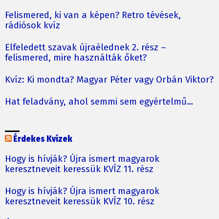
Felismered, ki van a képen? Retro tévések,
rádiósok kvíz
Elfeledett szavak újraélednek 2. rész –
felismered, mire használták őket?
Kvíz: Ki mondta? Magyar Péter vagy Orbán Viktor?
Hat feladvány, ahol semmi sem egyértelmű…
Érdekes Kvízek
Hogy is hívják? Újra ismert magyarok
keresztneveit keressük KVÍZ 11. rész
Hogy is hívják? Újra ismert magyarok
keresztneveit keressük KVÍZ 10. rész