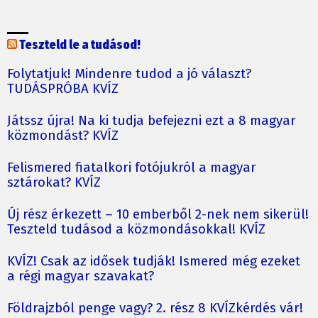
Teszteld le a tudásod!
Folytatjuk! Mindenre tudod a jó választ?
TUDÁSPRÓBA KVÍZ
Játssz újra! Na ki tudja befejezni ezt a 8 magyar
közmondást? KVÍZ
Felismered fiatalkori fotójukról a magyar
sztárokat? KVÍZ
Új rész érkezett – 10 emberből 2-nek nem sikerül!
Teszteld tudásod a közmondásokkal! KVÍZ
KVÍZ! Csak az idősek tudják! Ismered még ezeket
a régi magyar szavakat?
Földrajzból penge vagy? 2. rész 8 KVÍZkérdés vár!