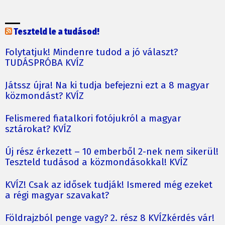
Teszteld le a tudásod!
Folytatjuk! Mindenre tudod a jó választ?
TUDÁSPRÓBA KVÍZ
Játssz újra! Na ki tudja befejezni ezt a 8 magyar
közmondást? KVÍZ
Felismered fiatalkori fotójukról a magyar
sztárokat? KVÍZ
Új rész érkezett – 10 emberből 2-nek nem sikerül!
Teszteld tudásod a közmondásokkal! KVÍZ
KVÍZ! Csak az idősek tudják! Ismered még ezeket
a régi magyar szavakat?
Földrajzból penge vagy? 2. rész 8 KVÍZkérdés vár!