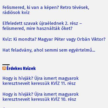
Felismered, ki van a képen? Retro tévések,
rádiósok kvíz
Elfeledett szavak újraélednek 2. rész –
felismered, mire használták őket?
Kvíz: Ki mondta? Magyar Péter vagy Orbán Viktor?
Hat feladvány, ahol semmi sem egyértelmű…
Érdekes Kvízek
Hogy is hívják? Újra ismert magyarok
keresztneveit keressük KVÍZ 11. rész
Hogy is hívják? Újra ismert magyarok
keresztneveit keressük KVÍZ 10. rész