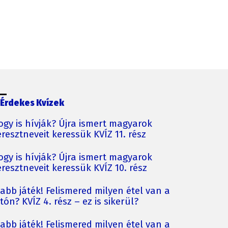
Érdekes Kvízek
ogy is hívják? Újra ismert magyarok
resztneveit keressük KVÍZ 11. rész
ogy is hívják? Újra ismert magyarok
resztneveit keressük KVÍZ 10. rész
jabb játék! Felismered milyen étel van a
tón? KVÍZ 4. rész – ez is sikerül?
jabb játék! Felismered milyen étel van a