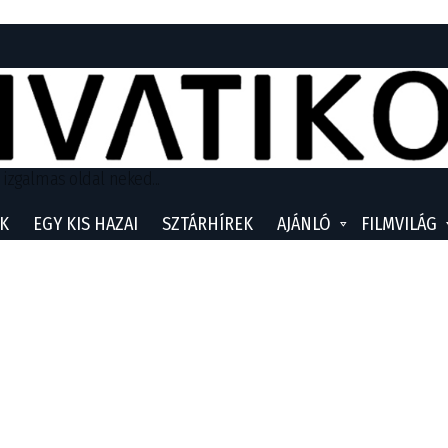
 izgalmas oldal neked...
K
EGY KIS HAZAI
SZTÁRHÍREK
AJÁNLÓ
FILMVILÁG