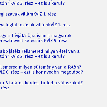
tón? KVÍZ 3. rész – ez is sikerül?
gi szavak villámKVÍZ 1. rész
gi foglalkozások villámKVÍZ 1. rész
ogy is hívják? Újra ismert magyarok
resztneveit keressük KVÍZ 9. rész
jabb játék! Felismered milyen étel van a
tón? KVÍZ 2. rész – ez is sikerül?
elismered milyen sütemény van a fotón?
VÍZ 6. rész – ezt is könnyedén megoldod?
jra 6 találós kérdés, tudod a válaszokat?
 rész