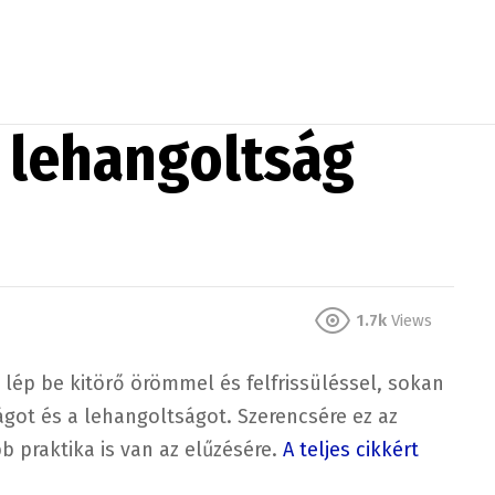
i lehangoltság
1.7k
Views
lép be kitörő örömmel és felfrissüléssel, sokan
ágot és a lehangoltságot. Szerencsére ez az
b praktika is van az elűzésére.
A teljes cikkért