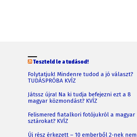
Teszteld le a tudásod!
Folytatjuk! Mindenre tudod a jó választ?
TUDÁSPRÓBA KVÍZ
Játssz újra! Na ki tudja befejezni ezt a 8
magyar közmondást? KVÍZ
Felismered fiatalkori fotójukról a magyar
sztárokat? KVÍZ
Új rész érkezett – 10 emberből 2-nek nem