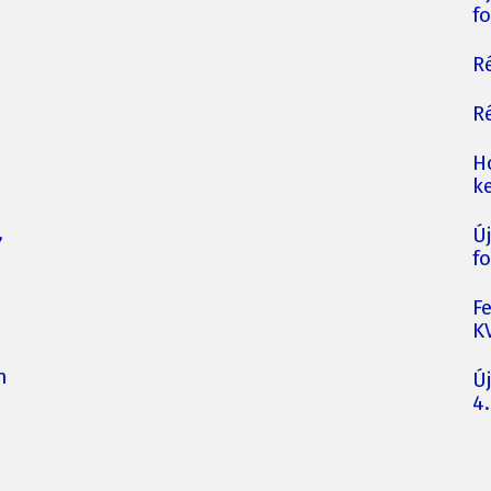
fo
Ré
Ré
H
ke
,
Ú
fo
F
K
n
Ú
4.