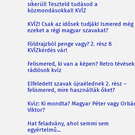
sikerül! Teszteld tudásod a
közmondásokkal! KVÍZ
KVÍZ! Csak az idősek tudják! Ismered még
ezeket a régi magyar szavakat?
Földrajzból penge vagy? 2. rész 8
KVÍZkérdés vár!
Felismered, ki van a képen? Retro tévések
rádiósok kvíz
Elfeledett szavak újraélednek 2. rész –
felismered, mire használták őket?
Kvíz: Ki mondta? Magyar Péter vagy Orbá
Viktor?
Hat feladvány, ahol semmi sem
egyértelmű…