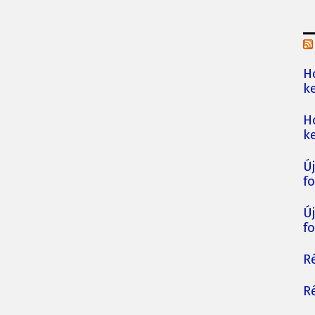
H
ke
H
ke
Ú
fo
Ú
fo
Ré
Ré