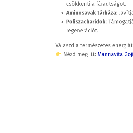
csökkenti a fáradtságot.
Aminosavak tárháza
: Javí
Poliszacharidok
: Támogatj
regenerációt.
Válaszd a természetes energiát
Nézd meg itt:
Mannavita Goj