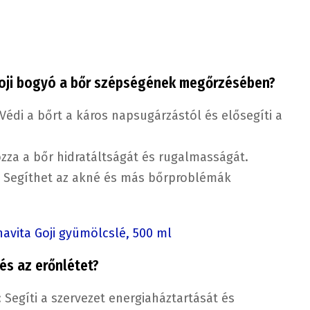
 goji bogyó a bőr szépségének megőrzésében?
 Védi a bőrt a káros napsugárzástól és elősegíti a
ozza a bőr hidratáltságát és rugalmasságát.
: Segíthet az akné és más bőrproblémák
avita Goji gyümölcslé, 500 ml
és az erőnlétet?
: Segíti a szervezet energiaháztartását és