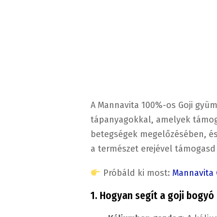
A Mannavita 100%-os Goji gyüm
tápanyagokkal, amelyek támoga
betegségek megelőzésében, és h
a természet erejével támogas
Próbáld ki most:
Mannavita 
1. Hogyan segít a goji bogy