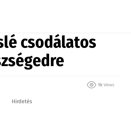
slé csodálatos
szségedre
1k
Views
Hirdetés