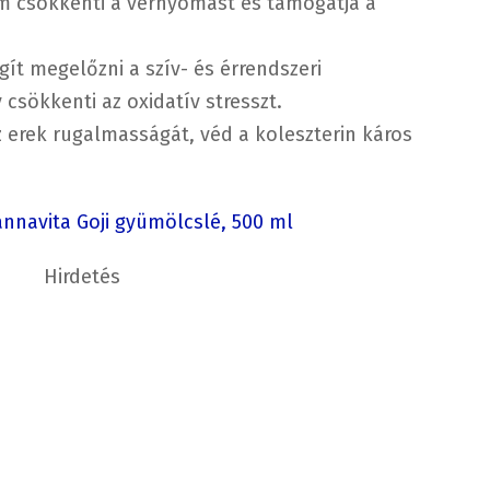
um csökkenti a vérnyomást és támogatja a
egít megelőzni a szív- és érrendszeri
csökkenti az oxidatív stresszt.
z erek rugalmasságát, véd a koleszterin káros
nnavita Goji gyümölcslé, 500 ml
Hirdetés