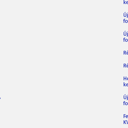
ke
Ú
fo
Ú
fo
Ré
Ré
H
ke
,
Ú
fo
F
K