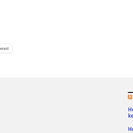
erest
H
ke
H