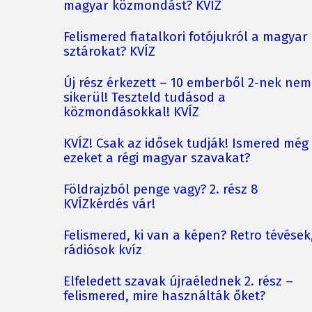
magyar közmondást? KVÍZ
Felismered fiatalkori fotójukról a magyar
sztárokat? KVÍZ
Új rész érkezett – 10 emberből 2-nek nem
sikerül! Teszteld tudásod a
közmondásokkal! KVÍZ
KVÍZ! Csak az idősek tudják! Ismered még
ezeket a régi magyar szavakat?
Földrajzból penge vagy? 2. rész 8
KVÍZkérdés vár!
Felismered, ki van a képen? Retro tévések
rádiósok kvíz
Elfeledett szavak újraélednek 2. rész –
felismered, mire használták őket?