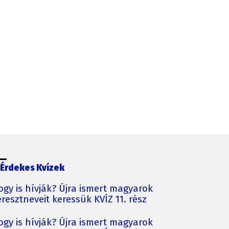
Érdekes Kvízek
ogy is hívják? Újra ismert magyarok
resztneveit keressük KVÍZ 11. rész
ogy is hívják? Újra ismert magyarok