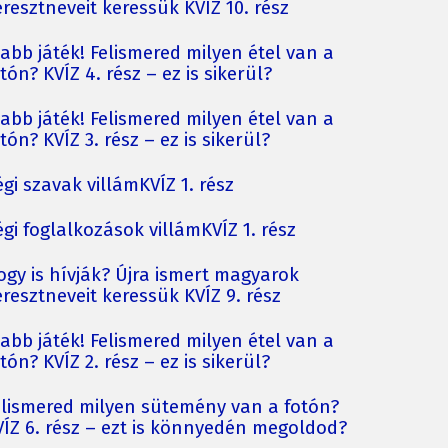
resztneveit keressük KVÍZ 10. rész
jabb játék! Felismered milyen étel van a
tón? KVÍZ 4. rész – ez is sikerül?
jabb játék! Felismered milyen étel van a
tón? KVÍZ 3. rész – ez is sikerül?
gi szavak villámKVÍZ 1. rész
gi foglalkozások villámKVÍZ 1. rész
ogy is hívják? Újra ismert magyarok
resztneveit keressük KVÍZ 9. rész
jabb játék! Felismered milyen étel van a
tón? KVÍZ 2. rész – ez is sikerül?
elismered milyen sütemény van a fotón?
VÍZ 6. rész – ezt is könnyedén megoldod?