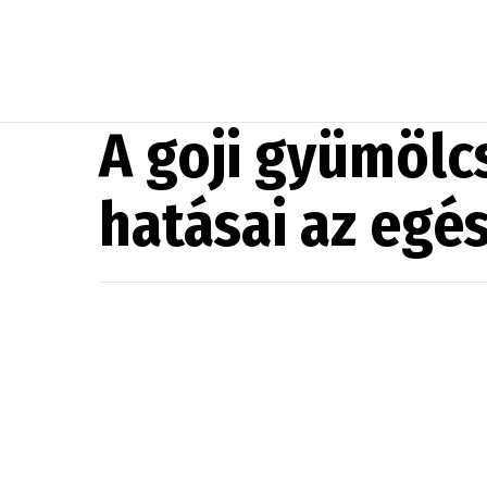
A goji gyümölc
hatásai az egé