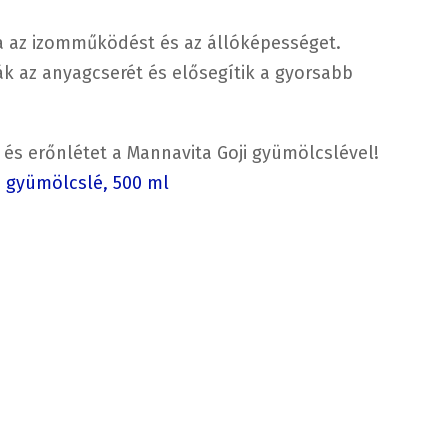
tja az izomműködést és az állóképességet.
ák az anyagcserét és elősegítik a gyorsabb
 és erőnlétet a Mannavita Goji gyümölcslével!
i gyümölcslé, 500 ml