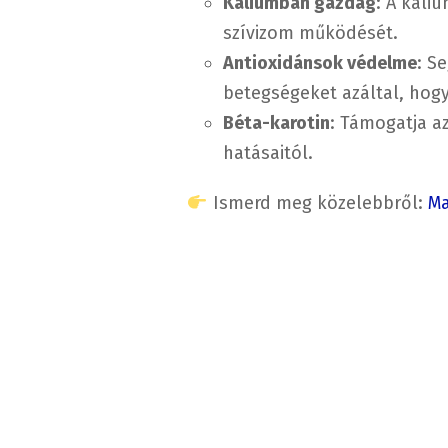
Káliumban gazdag
: A káli
szívizom működését.
Antioxidánsok védelme
: S
betegségeket azáltal, hogy 
Béta-karotin
: Támogatja a
hatásaitól.
Ismerd meg közelebbről:
Ma