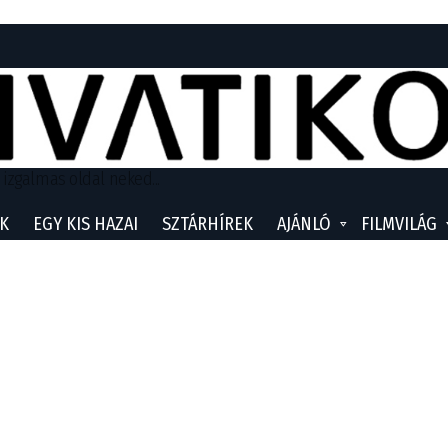
 izgalmas oldal neked...
K
EGY KIS HAZAI
SZTÁRHÍREK
AJÁNLÓ
FILMVILÁG