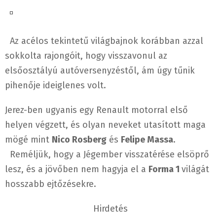
Az acélos tekintetű világbajnok korábban azzal
sokkolta rajongóit, hogy visszavonul az
elsőosztályú autóverseny
zéstől, ám úgy tűnik
pihenője ideiglenes volt.
Jerez-ben ugyanis egy Renault motorral első
helyen végzett, és olyan neveket utasított maga
mögé mint
Nico Rosberg
és
Felipe Massa
.
Reméljük, hogy a Jégember visszatérése elsöprő
lesz, és a jövőben nem hagyja el a
Forma 1
világát
hosszabb ejtőzésekre.
Hirdetés