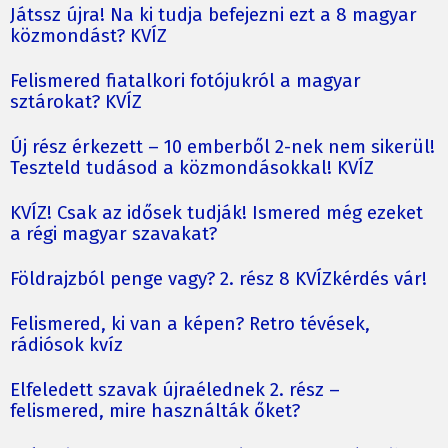
Játssz újra! Na ki tudja befejezni ezt a 8 magyar
közmondást? KVÍZ
Felismered fiatalkori fotójukról a magyar
sztárokat? KVÍZ
Új rész érkezett – 10 emberből 2-nek nem sikerül!
Teszteld tudásod a közmondásokkal! KVÍZ
KVÍZ! Csak az idősek tudják! Ismered még ezeket
a régi magyar szavakat?
Földrajzból penge vagy? 2. rész 8 KVÍZkérdés vár!
Felismered, ki van a képen? Retro tévések,
rádiósok kvíz
Elfeledett szavak újraélednek 2. rész –
felismered, mire használták őket?