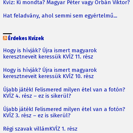
Kvíz: Ki mondta? Magyar Péter vagy Orbán Viktor?
Hat feladvány, ahol semmi sem egyértelmű…
Érdekes Kvízek
Hogy is hívják? Újra ismert magyarok
keresztneveit keressük KVÍZ 11. rész
Hogy is hívják? Újra ismert magyarok
keresztneveit keressük KVÍZ 10. rész
Újabb játék! Felismered milyen étel van a fotón?
KVÍZ 4. rész – ez is sikerül?
Újabb játék! Felismered milyen étel van a fotón?
KVÍZ 3. rész – ez is sikerül?
Régi szavak villámKVÍZ 1. rész