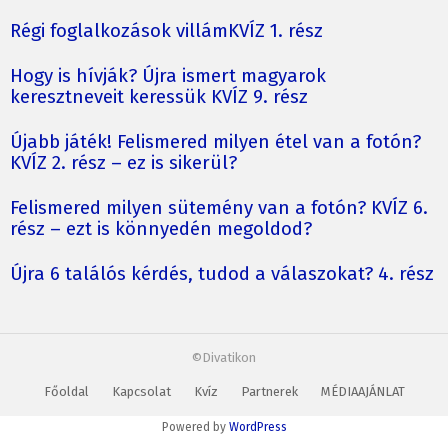
Régi foglalkozások villámKVÍZ 1. rész
Hogy is hívják? Újra ismert magyarok
keresztneveit keressük KVÍZ 9. rész
Újabb játék! Felismered milyen étel van a fotón?
KVÍZ 2. rész – ez is sikerül?
Felismered milyen sütemény van a fotón? KVÍZ 6.
rész – ezt is könnyedén megoldod?
Újra 6 találós kérdés, tudod a válaszokat? 4. rész
©Divatikon
Főoldal
Kapcsolat
Kvíz
Partnerek
MÉDIAAJÁNLAT
Powered by
WordPress