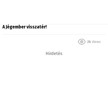
A Jégember visszatér!
2k
Views
Hirdetés