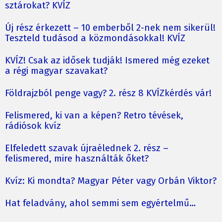
sztárokat? KVÍZ
Új rész érkezett – 10 emberből 2-nek nem sikerül!
Teszteld tudásod a közmondásokkal! KVÍZ
KVÍZ! Csak az idősek tudják! Ismered még ezeket
a régi magyar szavakat?
Földrajzból penge vagy? 2. rész 8 KVÍZkérdés vár!
Felismered, ki van a képen? Retro tévések,
rádiósok kvíz
Elfeledett szavak újraélednek 2. rész –
felismered, mire használták őket?
Kvíz: Ki mondta? Magyar Péter vagy Orbán Viktor?
Hat feladvány, ahol semmi sem egyértelmű…