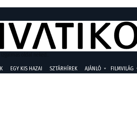
 izgalmas oldal neked...
K
EGY KIS HAZAI
SZTÁRHÍREK
AJÁNLÓ
FILMVILÁG