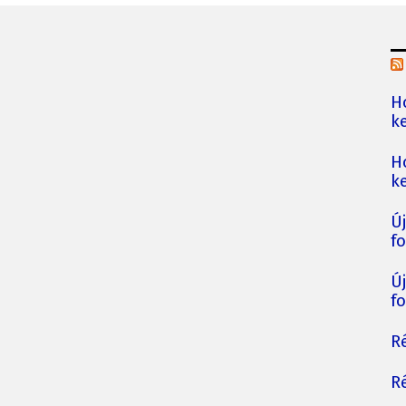
H
ke
H
ke
Ú
fo
Ú
fo
Ré
Ré