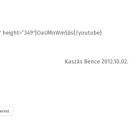
″ height=”349″}OaUMnWm5Jis{/youtube}
Kaszás Bence 2012.10.02.
erest