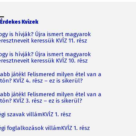
Érdekes Kvízek
ogy is hívják? Újra ismert magyarok
resztneveit keressük KVÍZ 11. rész
ogy is hívják? Újra ismert magyarok
resztneveit keressük KVÍZ 10. rész
jabb játék! Felismered milyen étel van a
tón? KVÍZ 4. rész – ez is sikerül?
jabb játék! Felismered milyen étel van a
tón? KVÍZ 3. rész – ez is sikerül?
gi szavak villámKVÍZ 1. rész
gi foglalkozások villámKVÍZ 1. rész