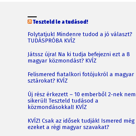
Teszteld le a tudásod!
Folytatjuk! Mindenre tudod a jó választ?
TUDÁSPRÓBA KVÍZ
Játssz újra! Na ki tudja befejezni ezt a 8
magyar közmondást? KVÍZ
Felismered fiatalkori fotójukról a magyar
sztárokat? KVÍZ
Új rész érkezett – 10 emberből 2-nek nem
sikerül! Teszteld tudásod a
közmondásokkal! KVÍZ
KVÍZ! Csak az idősek tudják! Ismered még
ezeket a régi magyar szavakat?