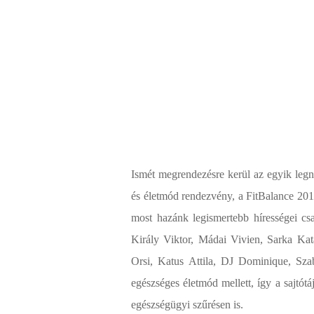
Ismét megrendezésre kerül az egyik leg
és életmód rendezvény, a FitBalance 201
most hazánk legismertebb hírességei cs
Király Viktor, Mádai Vivien, Sarka
Kat
Orsi, Katus Attila, DJ
Dominique, Sza
egészséges életmód mellett, így a sajtótá
egészségügyi szűrésen is.