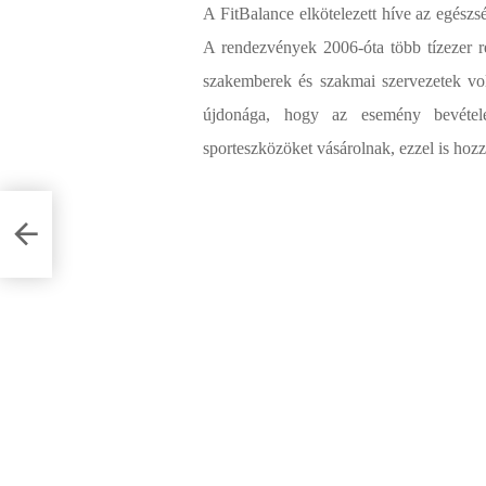
A FitBalance elkötelezett híve az egészs
A rendezvények 2006-óta több tízezer r
szakemberek és szakmai szervezetek vol
újdonága, hogy az esemény bevételé
sporteszközöket vásárolnak, ezzel is hoz
áért