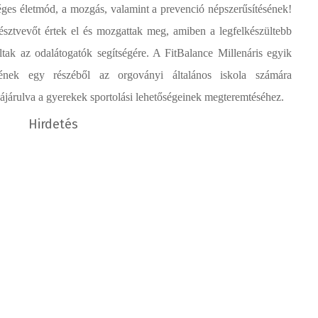
éges életmód, a mozgás, valamint a prevenció népszerűsítésének!
észtvevőt értek el és mozgattak meg, amiben a legfelkészültebb
tak az odalátogatók segítségére. A FitBalance Millenáris egyik
nek egy részéből az orgoványi általános iskola számára
zájárulva a gyerekek sportolási lehetőségeinek megteremtéséhez.
Hirdetés