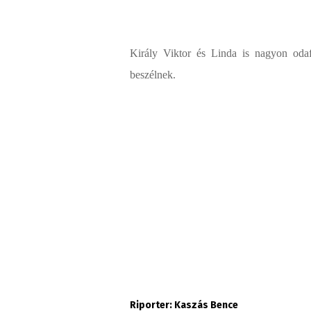
Király Viktor és Linda is nagyon oda
beszélnek.
Riporter: Kaszás Bence