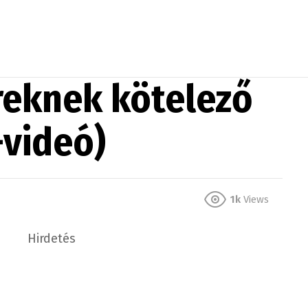
éreknek kötelező
+videó)
1k
Views
Hirdetés