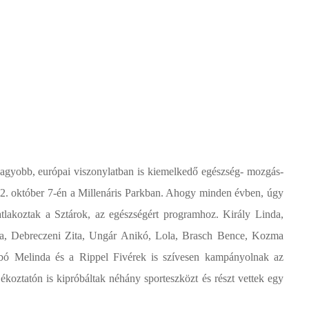
nagyobb, európai viszonylatban is kiemelkedő egészség- mozgás-
2. október 7-én a Millenáris
Parkban. Ahogy minden évben, úgy
atlakoztak a
Sztárok, az egészségért programhoz. Király Linda,
a, Debreczeni Zita, Ungár Anikó, Lola, Brasch Bence, Kozma
bó Melinda és a Rippel Fivérek is szívesen kampányolnak az
jékoztatón is kipróbáltak néhány sporteszközt és részt vettek egy