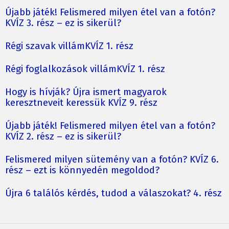
Újabb játék! Felismered milyen étel van a fotón?
KVÍZ 3. rész – ez is sikerül?
Régi szavak villámKVÍZ 1. rész
Régi foglalkozások villámKVÍZ 1. rész
Hogy is hívják? Újra ismert magyarok
keresztneveit keressük KVÍZ 9. rész
Újabb játék! Felismered milyen étel van a fotón?
KVÍZ 2. rész – ez is sikerül?
Felismered milyen sütemény van a fotón? KVÍZ 6.
rész – ezt is könnyedén megoldod?
Újra 6 találós kérdés, tudod a válaszokat? 4. rész