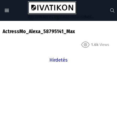
S
Menu
egy érdekes és izgalmas oldal neked...
ActressMo_Alexa_58795141_Max
1.6k
Views
Hirdetés