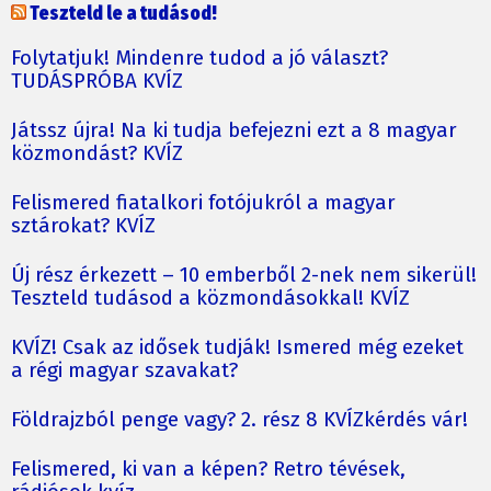
Teszteld le a tudásod!
Folytatjuk! Mindenre tudod a jó választ?
TUDÁSPRÓBA KVÍZ
Játssz újra! Na ki tudja befejezni ezt a 8 magyar
közmondást? KVÍZ
Felismered fiatalkori fotójukról a magyar
sztárokat? KVÍZ
Új rész érkezett – 10 emberből 2-nek nem sikerül!
Teszteld tudásod a közmondásokkal! KVÍZ
KVÍZ! Csak az idősek tudják! Ismered még ezeket
a régi magyar szavakat?
Földrajzból penge vagy? 2. rész 8 KVÍZkérdés vár!
Felismered, ki van a képen? Retro tévések,