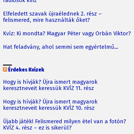
rádiósok kvíz
Elfeledett szavak újraélednek 2. rész –
felismered, mire használták őket?
Kvíz: Ki mondta? Magyar Péter vagy Orbán Viktor?
Hat feladvány, ahol semmi sem egyértelmű…
Érdekes Kvízek
Hogy is hívják? Újra ismert magyarok
keresztneveit keressük KVÍZ 11. rész
Hogy is hívják? Újra ismert magyarok
keresztneveit keressük KVÍZ 10. rész
Újabb játék! Felismered milyen étel van a fotón?
KVÍZ 4. rész – ez is sikerül?