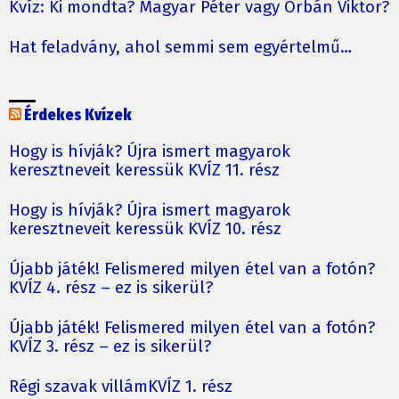
Kvíz: Ki mondta? Magyar Péter vagy Orbán Viktor?
Hat feladvány, ahol semmi sem egyértelmű…
Érdekes Kvízek
Hogy is hívják? Újra ismert magyarok
keresztneveit keressük KVÍZ 11. rész
Hogy is hívják? Újra ismert magyarok
keresztneveit keressük KVÍZ 10. rész
Újabb játék! Felismered milyen étel van a fotón?
KVÍZ 4. rész – ez is sikerül?
Újabb játék! Felismered milyen étel van a fotón?
KVÍZ 3. rész – ez is sikerül?
Régi szavak villámKVÍZ 1. rész