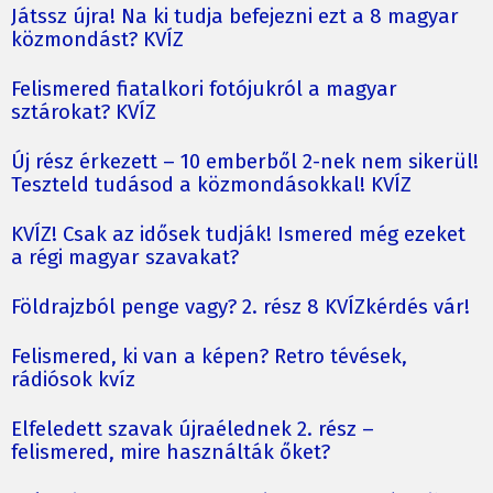
Játssz újra! Na ki tudja befejezni ezt a 8 magyar
közmondást? KVÍZ
Felismered fiatalkori fotójukról a magyar
sztárokat? KVÍZ
Új rész érkezett – 10 emberből 2-nek nem sikerül!
Teszteld tudásod a közmondásokkal! KVÍZ
KVÍZ! Csak az idősek tudják! Ismered még ezeket
a régi magyar szavakat?
Földrajzból penge vagy? 2. rész 8 KVÍZkérdés vár!
Felismered, ki van a képen? Retro tévések,
rádiósok kvíz
Elfeledett szavak újraélednek 2. rész –
felismered, mire használták őket?