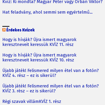
Kvíz: Ki mondta? Magyar Péter vagy Orbán Viktor?
Hat feladvány, ahol semmi sem egyértelmű…
Érdekes Kvízek
Hogy is hívják? Újra ismert magyarok
keresztneveit keressük KVÍZ 11. rész
Hogy is hívják? Újra ismert magyarok
keresztneveit keressük KVÍZ 10. rész
Újabb játék! Felismered milyen étel van a fotón?
KVÍZ 4. rész – ez is sikerül?
Újabb játék! Felismered milyen étel van a fotón?
KVÍZ 3. rész – ez is sikerül?
Régi szavak villámKVÍZ 1. rész