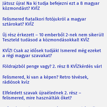
Játssz újra! Na ki tudja befejezni ezt a 8 magyar
közmondást? KVÍZ
Felismered fiatalkori fotójukról a magyar
sztárokat? KVÍZ
Új rész érkezett – 10 emberből 2-nek nem sikerül!
Teszteld tudásod a közmondásokkal! KVÍZ
KVÍZ! Csak az idősek tudják! Ismered még ezeket
a régi magyar szavakat?
Földrajzból penge vagy? 2. rész 8 KVÍZkérdés vár!
Felismered, ki van a képen? Retro tévések,
rádiósok kvíz
Elfeledett szavak újraélednek 2. rész –
felismered, mire használták őket?