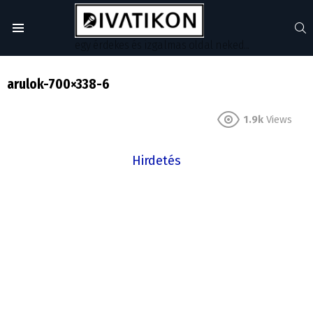
S
Menu
egy érdekes és izgalmas oldal neked...
arulok-700×338-6
1.9k
Views
Hirdetés