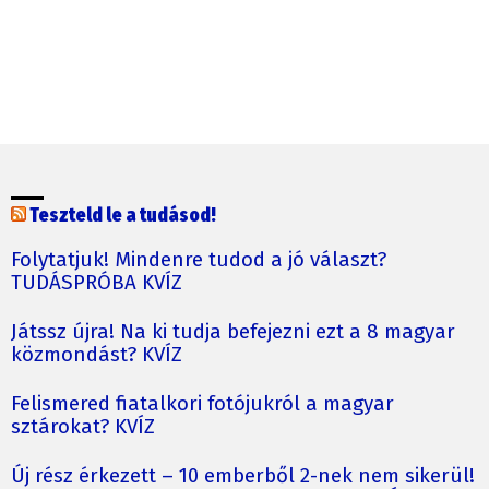
Teszteld le a tudásod!
Folytatjuk! Mindenre tudod a jó választ?
TUDÁSPRÓBA KVÍZ
Játssz újra! Na ki tudja befejezni ezt a 8 magyar
közmondást? KVÍZ
Felismered fiatalkori fotójukról a magyar
sztárokat? KVÍZ
Új rész érkezett – 10 emberből 2-nek nem sikerül!