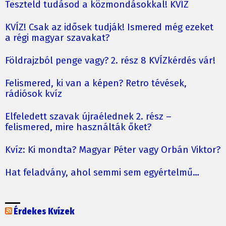
Teszteld tudásod a közmondásokkal! KVÍZ
KVÍZ! Csak az idősek tudják! Ismered még ezeket
a régi magyar szavakat?
Földrajzból penge vagy? 2. rész 8 KVÍZkérdés vár!
Felismered, ki van a képen? Retro tévések,
rádiósok kvíz
Elfeledett szavak újraélednek 2. rész –
felismered, mire használták őket?
Kvíz: Ki mondta? Magyar Péter vagy Orbán Viktor?
Hat feladvány, ahol semmi sem egyértelmű…
Érdekes Kvízek