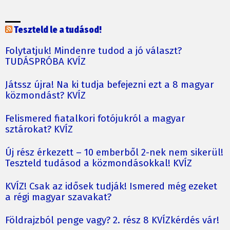
Teszteld le a tudásod!
Folytatjuk! Mindenre tudod a jó választ?
TUDÁSPRÓBA KVÍZ
Játssz újra! Na ki tudja befejezni ezt a 8 magyar
közmondást? KVÍZ
Felismered fiatalkori fotójukról a magyar
sztárokat? KVÍZ
Új rész érkezett – 10 emberből 2-nek nem sikerül!
Teszteld tudásod a közmondásokkal! KVÍZ
KVÍZ! Csak az idősek tudják! Ismered még ezeket
a régi magyar szavakat?
Földrajzból penge vagy? 2. rész 8 KVÍZkérdés vár!