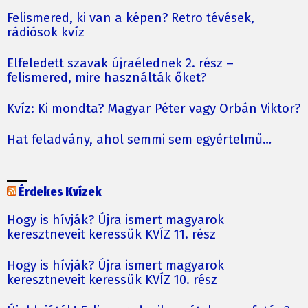
Felismered, ki van a képen? Retro tévések,
rádiósok kvíz
Elfeledett szavak újraélednek 2. rész –
felismered, mire használták őket?
Kvíz: Ki mondta? Magyar Péter vagy Orbán Viktor?
Hat feladvány, ahol semmi sem egyértelmű…
Érdekes Kvízek
Hogy is hívják? Újra ismert magyarok
keresztneveit keressük KVÍZ 11. rész
Hogy is hívják? Újra ismert magyarok
keresztneveit keressük KVÍZ 10. rész