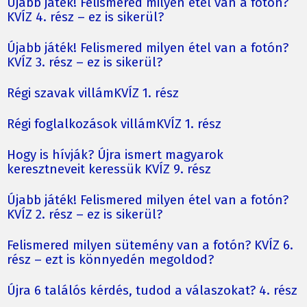
Újabb játék! Felismered milyen étel van a fotón?
KVÍZ 4. rész – ez is sikerül?
Újabb játék! Felismered milyen étel van a fotón?
KVÍZ 3. rész – ez is sikerül?
Régi szavak villámKVÍZ 1. rész
Régi foglalkozások villámKVÍZ 1. rész
Hogy is hívják? Újra ismert magyarok
keresztneveit keressük KVÍZ 9. rész
Újabb játék! Felismered milyen étel van a fotón?
KVÍZ 2. rész – ez is sikerül?
Felismered milyen sütemény van a fotón? KVÍZ 6.
rész – ezt is könnyedén megoldod?
Újra 6 találós kérdés, tudod a válaszokat? 4. rész