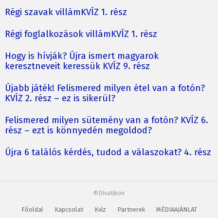
Régi szavak villámKVÍZ 1. rész
Régi foglalkozások villámKVÍZ 1. rész
Hogy is hívják? Újra ismert magyarok
keresztneveit keressük KVÍZ 9. rész
Újabb játék! Felismered milyen étel van a fotón?
KVÍZ 2. rész – ez is sikerül?
Felismered milyen sütemény van a fotón? KVÍZ 6.
rész – ezt is könnyedén megoldod?
Újra 6 találós kérdés, tudod a válaszokat? 4. rész
©Divatikon
Főoldal
Kapcsolat
Kvíz
Partnerek
MÉDIAAJÁNLAT