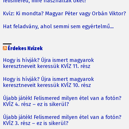
felismered, mire használták őket?
Kvíz: Ki mondta? Magyar Péter vagy Orbán Viktor?
Hat feladvány, ahol semmi sem egyértelmű…
Érdekes Kvízek
Hogy is hívják? Újra ismert magyarok
keresztneveit keressük KVÍZ 11. rész
Hogy is hívják? Újra ismert magyarok
keresztneveit keressük KVÍZ 10. rész
Újabb játék! Felismered milyen étel van a fotón?
KVÍZ 4. rész – ez is sikerül?
Újabb játék! Felismered milyen étel van a fotón?
KVÍZ 3. rész – ez is sikerül?