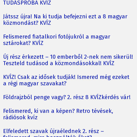
TUDÁSPRÓBA KVÍZ
Játssz újra! Na ki tudja befejezni ezt a 8 magyar
közmondást? KVÍZ
Felismered fiatalkori fotójukról a magyar
sztárokat? KVÍZ
Új rész érkezett – 10 emberből 2-nek nem sikerül!
Teszteld tudásod a közmondásokkal! KVÍZ
KVÍZ! Csak az idősek tudják! Ismered még ezeket
a régi magyar szavakat?
Földrajzból penge vagy? 2. rész 8 KVÍZkérdés vár!
Felismered, ki van a képen? Retro tévések,
rádiósok kvíz
Elfeledett szavak újraélednek 2. rész –