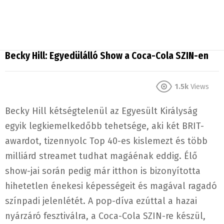
Becky Hill: Egyedülálló Show a Coca-Cola SZIN-en
1.5k
Views
Becky Hill kétségtelenül az Egyesült Királyság
egyik legkiemelkedőbb tehetsége, aki két BRIT-
awardot, tizennyolc Top 40-es kislemezt és több
milliárd streamet tudhat magáénak eddig. Élő
show-jai során pedig már itthon is bizonyította
hihetetlen énekesi képességeit és magával ragadó
színpadi jelenlétét. A pop-díva ezúttal a hazai
nyárzáró fesztiválra, a Coca-Cola SZIN-re készül,