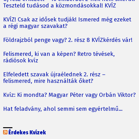
Teszteld tudásod a közmondásokkal! KVÍZ
KVÍZ! Csak az idősek tudják! Ismered még ezeket
a régi magyar szavakat?
Földrajzból penge vagy? 2. rész 8 KVÍZkérdés vár!
Felismered, ki van a képen? Retro tévések,
rádiósok kvíz
Elfeledett szavak újraélednek 2. rész –
felismered, mire használták őket?
Kvíz: Ki mondta? Magyar Péter vagy Orbán Viktor?
Hat feladvány, ahol semmi sem egyértelmű…
Érdekes Kvízek