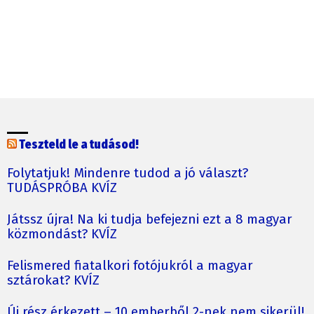
Teszteld le a tudásod!
Folytatjuk! Mindenre tudod a jó választ?
TUDÁSPRÓBA KVÍZ
Játssz újra! Na ki tudja befejezni ezt a 8 magyar
közmondást? KVÍZ
Felismered fiatalkori fotójukról a magyar
sztárokat? KVÍZ
Új rész érkezett – 10 emberből 2-nek nem sikerül!