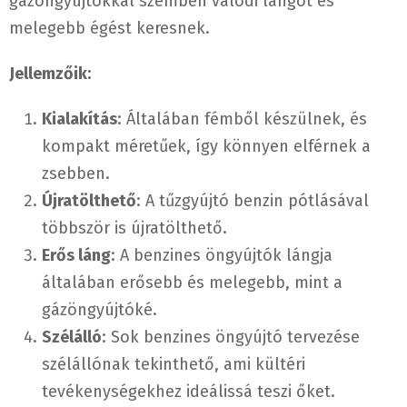
gázöngyújtókkal szemben valódi lángot és
melegebb égést keresnek.
Jellemzőik:
Kialakítás
: Általában fémből készülnek, és
kompakt méretűek, így könnyen elférnek a
zsebben.
Újratölthető
: A tűzgyújtó benzin pótlásával
többször is újratölthető.
Erős láng
: A benzines öngyújtók lángja
általában erősebb és melegebb, mint a
gázöngyújtóké.
Szélálló
: Sok benzines öngyújtó tervezése
szélállónak tekinthető, ami kültéri
tevékenységekhez ideálissá teszi őket.