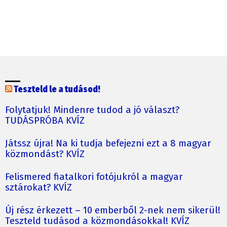
Teszteld le a tudásod!
Folytatjuk! Mindenre tudod a jó választ?
TUDÁSPRÓBA KVÍZ
Játssz újra! Na ki tudja befejezni ezt a 8 magyar
közmondást? KVÍZ
Felismered fiatalkori fotójukról a magyar
sztárokat? KVÍZ
Új rész érkezett – 10 emberből 2-nek nem sikerül!
Teszteld tudásod a közmondásokkal! KVÍZ