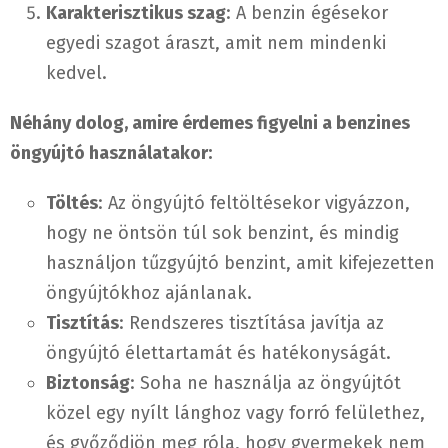
Karakterisztikus szag
: A benzin égésekor
egyedi szagot áraszt, amit nem mindenki
kedvel.
Néhány dolog, amire érdemes figyelni a benzines
öngyújtó használatakor:
Töltés
: Az öngyújtó feltöltésekor vigyázzon,
hogy ne öntsön túl sok benzint, és mindig
használjon tűzgyújtó benzint, amit kifejezetten
öngyújtókhoz ajánlanak.
Tisztítás
: Rendszeres tisztítása javítja az
öngyújtó élettartamát és hatékonyságát.
Biztonság
: Soha ne használja az öngyújtót
közel egy nyílt lánghoz vagy forró felülethez,
és győződjön meg róla, hogy gyermekek nem