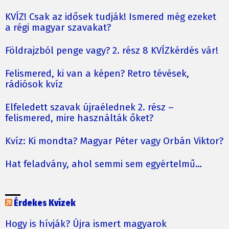
KVÍZ! Csak az idősek tudják! Ismered még ezeket
a régi magyar szavakat?
Földrajzból penge vagy? 2. rész 8 KVÍZkérdés vár!
Felismered, ki van a képen? Retro tévések,
rádiósok kvíz
Elfeledett szavak újraélednek 2. rész –
felismered, mire használták őket?
Kvíz: Ki mondta? Magyar Péter vagy Orbán Viktor?
Hat feladvány, ahol semmi sem egyértelmű…
Érdekes Kvízek
Hogy is hívják? Újra ismert magyarok