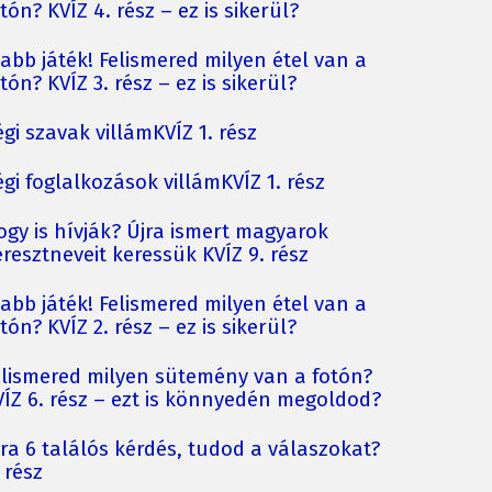
tón? KVÍZ 4. rész – ez is sikerül?
jabb játék! Felismered milyen étel van a
tón? KVÍZ 3. rész – ez is sikerül?
gi szavak villámKVÍZ 1. rész
gi foglalkozások villámKVÍZ 1. rész
ogy is hívják? Újra ismert magyarok
resztneveit keressük KVÍZ 9. rész
jabb játék! Felismered milyen étel van a
tón? KVÍZ 2. rész – ez is sikerül?
elismered milyen sütemény van a fotón?
VÍZ 6. rész – ezt is könnyedén megoldod?
jra 6 találós kérdés, tudod a válaszokat?
 rész