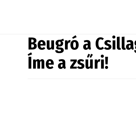
Beugró a Csilla
Íme a zsűri!