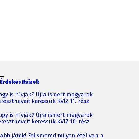
Érdekes Kvízek
ogy is hívják? Újra ismert magyarok
resztneveit keressük KVÍZ 11. rész
ogy is hívják? Újra ismert magyarok
resztneveit keressük KVÍZ 10. rész
jabb játék! Felismered milyen étel van a