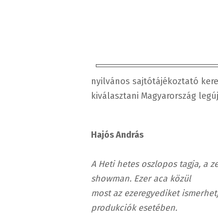
nyilvános sajtótájékoztató ker
kiválasztani Magyarország legú
Hajós András
A Heti hetes oszlopos tagja, a z
showman. Ezer aca közül
most az ezeregyediket ismerhetj
produkciók esetében.