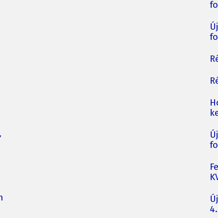
fo
Ú
fo
Ré
Ré
H
ke
,
Ú
fo
F
K
n
Ú
4.