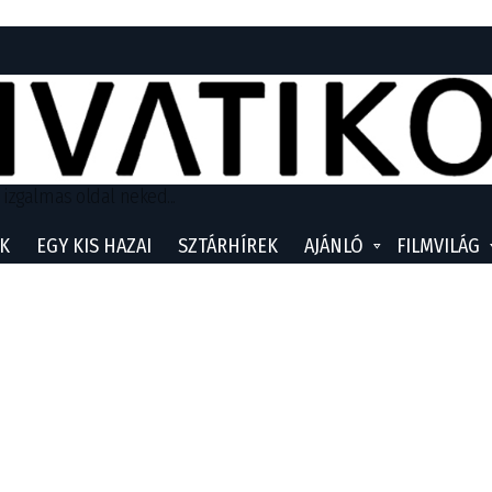
 izgalmas oldal neked...
K
EGY KIS HAZAI
SZTÁRHÍREK
AJÁNLÓ
FILMVILÁG