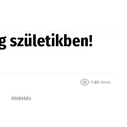
g születikben!
1.8k
Views
Hirdetés