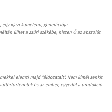
, egy igazi kaméleon, generációja
 méltán
ülhet a zsűri székébe, hiszen Ő az abszolút
zemekkel elemzi majd “áldozatait”. Nem kímél senkit
háttértörténetek és az ember, egyedül a produkció