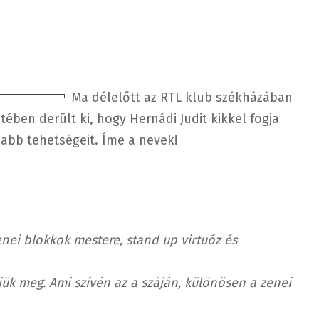
Ma délelőtt az RTL klub székházában
etében derült ki, hogy Hernádi Judit
kikkel fogja
jabb tehetségeit. Íme a nevek!
enei blokkok mestere, stand up virtuóz és
ük meg. Ami szívén az a száján, különösen a zenei