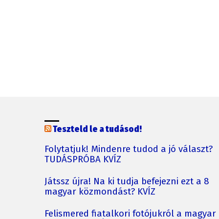
Teszteld le a tudásod!
Folytatjuk! Mindenre tudod a jó választ?
TUDÁSPRÓBA KVÍZ
Játssz újra! Na ki tudja befejezni ezt a 8
magyar közmondást? KVÍZ
Felismered fiatalkori fotójukról a magyar