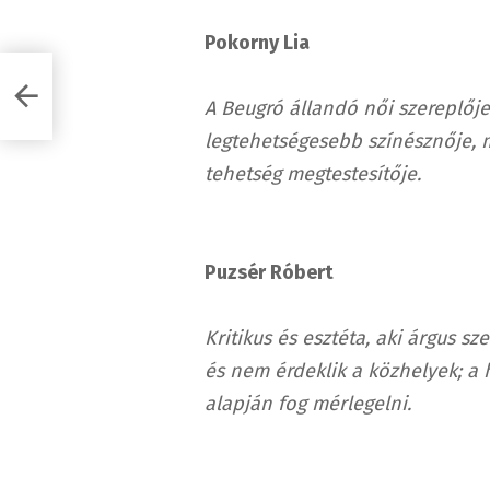
Pokorny Lia
A Beugró állandó női szereplője
legtehetségesebb színésznője,
tehetség megtestesítője.
Puzsér Róbert
Kritikus és esztéta, aki árgus s
és nem érdeklik a
közhelyek; a 
alapján fog mérlegelni.