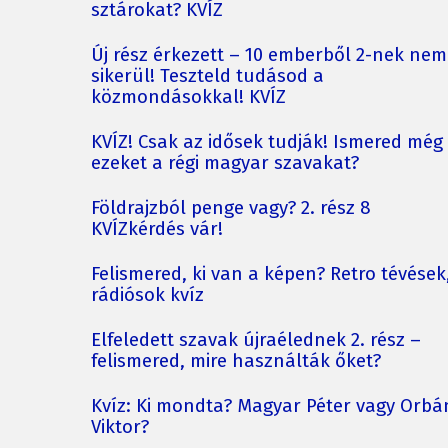
sztárokat? KVÍZ
Új rész érkezett – 10 emberből 2-nek nem
sikerül! Teszteld tudásod a
közmondásokkal! KVÍZ
KVÍZ! Csak az idősek tudják! Ismered még
ezeket a régi magyar szavakat?
Földrajzból penge vagy? 2. rész 8
KVÍZkérdés vár!
Felismered, ki van a képen? Retro tévések
rádiósok kvíz
Elfeledett szavak újraélednek 2. rész –
felismered, mire használták őket?
Kvíz: Ki mondta? Magyar Péter vagy Orbá
Viktor?