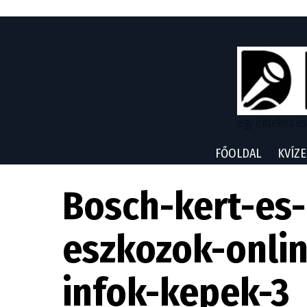
egy érdekes és
FŐOLDAL
KVÍZE
Bosch-kert-es-
eszkozok-onlin
infok-kepek-3