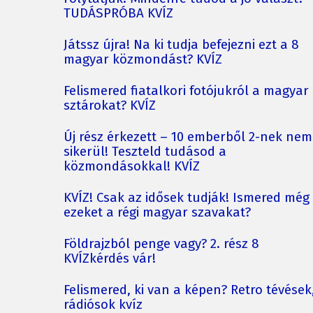
TUDÁSPRÓBA KVÍZ
Játssz újra! Na ki tudja befejezni ezt a 8
magyar közmondást? KVÍZ
Felismered fiatalkori fotójukról a magyar
sztárokat? KVÍZ
Új rész érkezett – 10 emberből 2-nek nem
sikerül! Teszteld tudásod a
közmondásokkal! KVÍZ
KVÍZ! Csak az idősek tudják! Ismered még
ezeket a régi magyar szavakat?
Földrajzból penge vagy? 2. rész 8
KVÍZkérdés vár!
Felismered, ki van a képen? Retro tévések
rádiósok kvíz