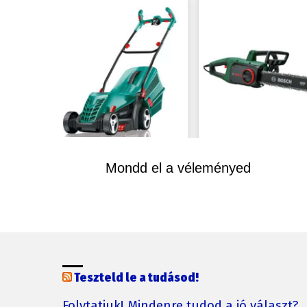
Mondd el a véleményed
Teszteld le a tudásod!
Folytatjuk! Mindenre tudod a jó választ?