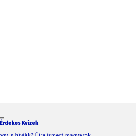
Érdekes Kvízek
ogy is hívják? Újra ismert magyarok