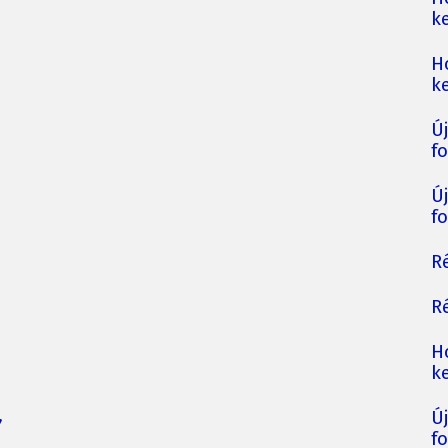
ke
H
ke
Ú
fo
Ú
fo
Ré
Ré
H
ke
,
Ú
fo