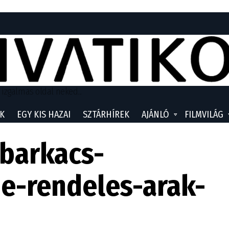
 izgalmas oldal neked...
K
EGY KIS HAZAI
SZTÁRHÍREK
AJÁNLÓ
FILMVILÁG
barkacs-
e-rendeles-arak-