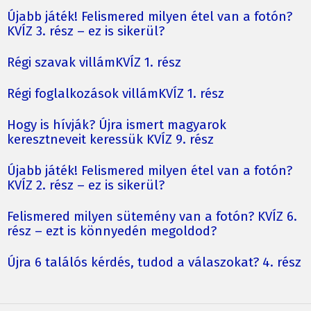
Újabb játék! Felismered milyen étel van a fotón?
KVÍZ 3. rész – ez is sikerül?
Régi szavak villámKVÍZ 1. rész
Régi foglalkozások villámKVÍZ 1. rész
Hogy is hívják? Újra ismert magyarok
keresztneveit keressük KVÍZ 9. rész
Újabb játék! Felismered milyen étel van a fotón?
KVÍZ 2. rész – ez is sikerül?
Felismered milyen sütemény van a fotón? KVÍZ 6.
rész – ezt is könnyedén megoldod?
Újra 6 találós kérdés, tudod a válaszokat? 4. rész