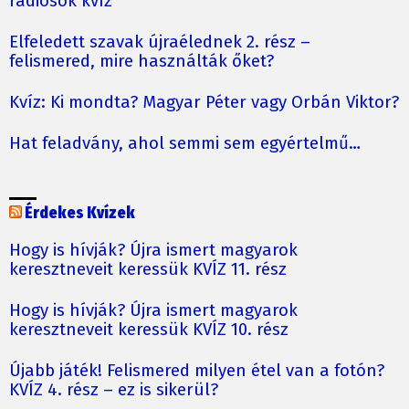
rádiósok kvíz
Elfeledett szavak újraélednek 2. rész –
felismered, mire használták őket?
Kvíz: Ki mondta? Magyar Péter vagy Orbán Viktor?
Hat feladvány, ahol semmi sem egyértelmű…
Érdekes Kvízek
Hogy is hívják? Újra ismert magyarok
keresztneveit keressük KVÍZ 11. rész
Hogy is hívják? Újra ismert magyarok
keresztneveit keressük KVÍZ 10. rész
Újabb játék! Felismered milyen étel van a fotón?
KVÍZ 4. rész – ez is sikerül?