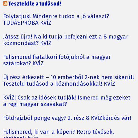
Teszteld le a tudásod!
Folytatjuk! Mindenre tudod a jó választ?
TUDÁSPRÓBA KVÍZ
Játssz újra! Na ki tudja befejezni ezt a 8 magyar
közmondást? KVÍZ
Felismered fiatalkori fotójukról a magyar
sztárokat? KVÍZ
Új rész érkezett – 10 emberből 2-nek nem sikerül!
Teszteld tudásod a közmondásokkal! KVÍZ
KVÍZ! Csak az idősek tudják! Ismered még ezeket
a régi magyar szavakat?
Földrajzból penge vagy? 2. rész 8 KVÍZkérdés vár!
Felismered, ki van a képen? Retro tévések,