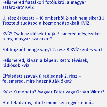
Felismered fiatalkori fotójukról a magyar
sztárokat? KVÍZ
Új rész érkezett – 10 emberből 2-nek nem sikerül!
Teszteld tudásod a közmondásokkal! KVÍZ
KVÍZ! Csak az idősek tudják! Ismered még ezeket
a régi magyar szavakat?
Földrajzból penge vagy? 2. rész 8 KVÍZkérdés vár!
Felismered, ki van a képen? Retro tévések,
rádiósok kvíz
Elfeledett szavak újraélednek 2. rész –
felismered, mire használták őket?
Kvíz: Ki mondta? Magyar Péter vagy Orbán Viktor?
Hat feladvány, ahol semmi sem egyértelmű…