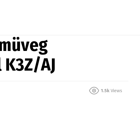
emüveg
 K3Z/AJ
1.5k
Views