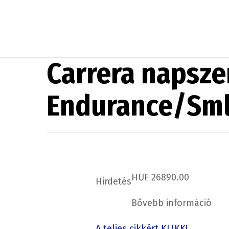
Carrera napsz
Endurance/Sml
HUF 26890.00
Hirdetés
Bővebb információ
A teljes cikkért KLIKK!