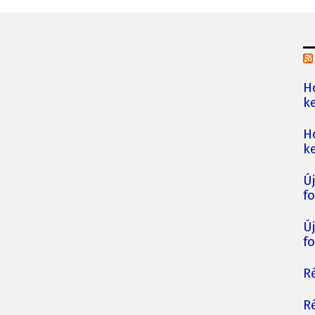
H
ke
H
ke
Ú
fo
Ú
fo
Ré
Ré