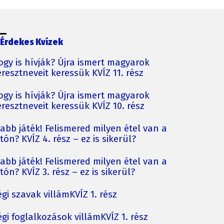
Érdekes Kvízek
ogy is hívják? Újra ismert magyarok
resztneveit keressük KVÍZ 11. rész
ogy is hívják? Újra ismert magyarok
resztneveit keressük KVÍZ 10. rész
jabb játék! Felismered milyen étel van a
tón? KVÍZ 4. rész – ez is sikerül?
jabb játék! Felismered milyen étel van a
tón? KVÍZ 3. rész – ez is sikerül?
gi szavak villámKVÍZ 1. rész
gi foglalkozások villámKVÍZ 1. rész