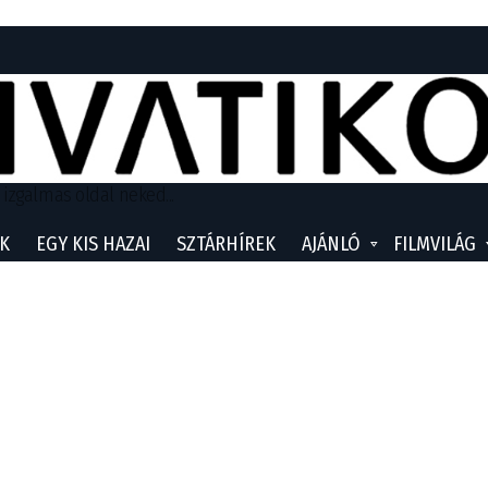
 izgalmas oldal neked...
K
EGY KIS HAZAI
SZTÁRHÍREK
AJÁNLÓ
FILMVILÁG