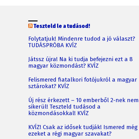
Teszteld le a tudásod!
Folytatjuk! Mindenre tudod a jó választ?
TUDÁSPRÓBA KVÍZ
Játssz újra! Na ki tudja befejezni ezt a 8
magyar közmondást? KVÍZ
Felismered fiatalkori fotójukról a magyar
sztárokat? KVÍZ
Új rész érkezett – 10 emberből 2-nek nem
sikerül! Teszteld tudásod a
közmondásokkal! KVÍZ
KVÍZ! Csak az idősek tudják! Ismered még
ezeket a régi magyar szavakat?