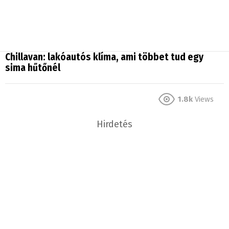
Chillavan: lakóautós klíma, ami többet tud egy
sima hűtőnél
1.8k
Views
Hirdetés