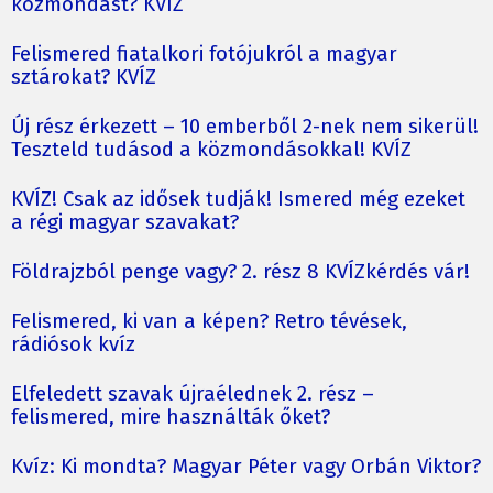
közmondást? KVÍZ
Felismered fiatalkori fotójukról a magyar
sztárokat? KVÍZ
Új rész érkezett – 10 emberből 2-nek nem sikerül!
Teszteld tudásod a közmondásokkal! KVÍZ
KVÍZ! Csak az idősek tudják! Ismered még ezeket
a régi magyar szavakat?
Földrajzból penge vagy? 2. rész 8 KVÍZkérdés vár!
Felismered, ki van a képen? Retro tévések,
rádiósok kvíz
Elfeledett szavak újraélednek 2. rész –
felismered, mire használták őket?
Kvíz: Ki mondta? Magyar Péter vagy Orbán Viktor?