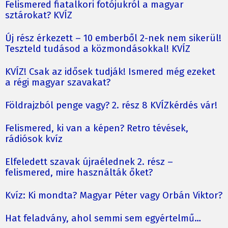
Felismered fiatalkori fotójukról a magyar
sztárokat? KVÍZ
Új rész érkezett – 10 emberből 2-nek nem sikerül!
Teszteld tudásod a közmondásokkal! KVÍZ
KVÍZ! Csak az idősek tudják! Ismered még ezeket
a régi magyar szavakat?
Földrajzból penge vagy? 2. rész 8 KVÍZkérdés vár!
Felismered, ki van a képen? Retro tévések,
rádiósok kvíz
Elfeledett szavak újraélednek 2. rész –
felismered, mire használták őket?
Kvíz: Ki mondta? Magyar Péter vagy Orbán Viktor?
Hat feladvány, ahol semmi sem egyértelmű…