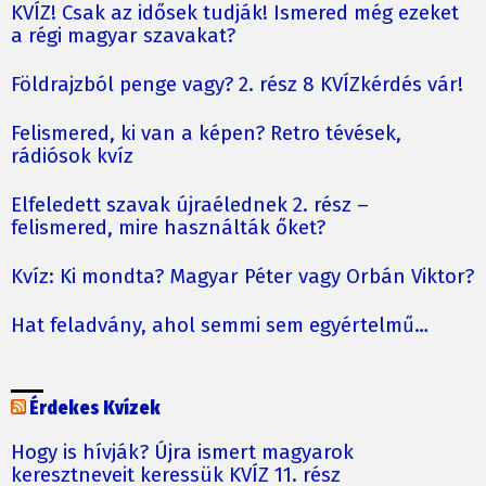
KVÍZ! Csak az idősek tudják! Ismered még ezeket
a régi magyar szavakat?
Földrajzból penge vagy? 2. rész 8 KVÍZkérdés vár!
Felismered, ki van a képen? Retro tévések,
rádiósok kvíz
Elfeledett szavak újraélednek 2. rész –
felismered, mire használták őket?
Kvíz: Ki mondta? Magyar Péter vagy Orbán Viktor?
Hat feladvány, ahol semmi sem egyértelmű…
Érdekes Kvízek
Hogy is hívják? Újra ismert magyarok
keresztneveit keressük KVÍZ 11. rész