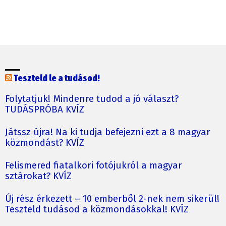
Teszteld le a tudásod!
Folytatjuk! Mindenre tudod a jó választ?
TUDÁSPRÓBA KVÍZ
Játssz újra! Na ki tudja befejezni ezt a 8 magyar
közmondást? KVÍZ
Felismered fiatalkori fotójukról a magyar
sztárokat? KVÍZ
Új rész érkezett – 10 emberből 2-nek nem sikerül!
Teszteld tudásod a közmondásokkal! KVÍZ