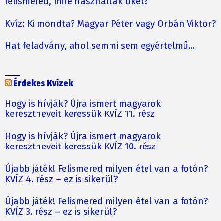
felismered, mire használták őket?
Kvíz: Ki mondta? Magyar Péter vagy Orbán Viktor?
Hat feladvány, ahol semmi sem egyértelmű…
Érdekes Kvízek
Hogy is hívják? Újra ismert magyarok
keresztneveit keressük KVÍZ 11. rész
Hogy is hívják? Újra ismert magyarok
keresztneveit keressük KVÍZ 10. rész
Újabb játék! Felismered milyen étel van a fotón?
KVÍZ 4. rész – ez is sikerül?
Újabb játék! Felismered milyen étel van a fotón?
KVÍZ 3. rész – ez is sikerül?