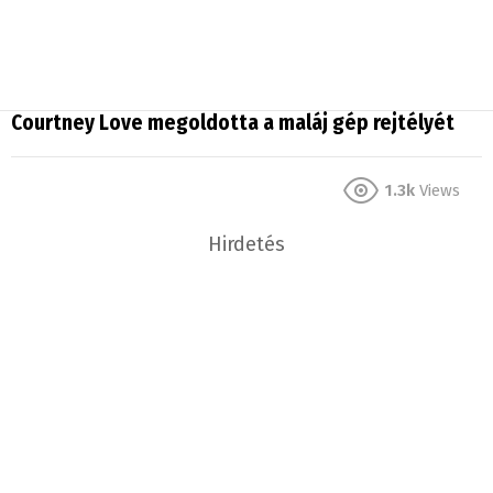
Courtney Love megoldotta a maláj gép rejtélyét
1.3k
Views
Hirdetés