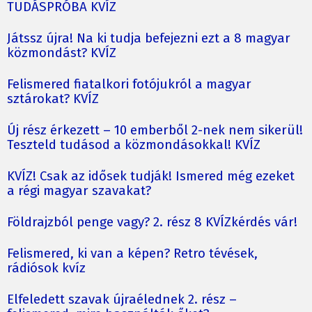
TUDÁSPRÓBA KVÍZ
Játssz újra! Na ki tudja befejezni ezt a 8 magyar
közmondást? KVÍZ
Felismered fiatalkori fotójukról a magyar
sztárokat? KVÍZ
Új rész érkezett – 10 emberből 2-nek nem sikerül!
Teszteld tudásod a közmondásokkal! KVÍZ
KVÍZ! Csak az idősek tudják! Ismered még ezeket
a régi magyar szavakat?
Földrajzból penge vagy? 2. rész 8 KVÍZkérdés vár!
Felismered, ki van a képen? Retro tévések,
rádiósok kvíz
Elfeledett szavak újraélednek 2. rész –