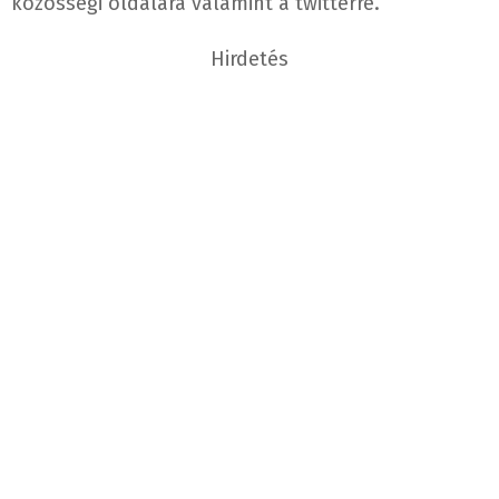
közösségi oldalára valamint a twitterre.
Hirdetés