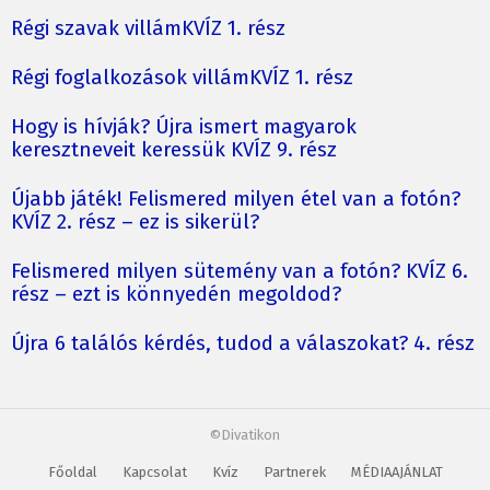
Régi szavak villámKVÍZ 1. rész
Régi foglalkozások villámKVÍZ 1. rész
Hogy is hívják? Újra ismert magyarok
keresztneveit keressük KVÍZ 9. rész
Újabb játék! Felismered milyen étel van a fotón?
KVÍZ 2. rész – ez is sikerül?
Felismered milyen sütemény van a fotón? KVÍZ 6.
rész – ezt is könnyedén megoldod?
Újra 6 találós kérdés, tudod a válaszokat? 4. rész
©Divatikon
Főoldal
Kapcsolat
Kvíz
Partnerek
MÉDIAAJÁNLAT