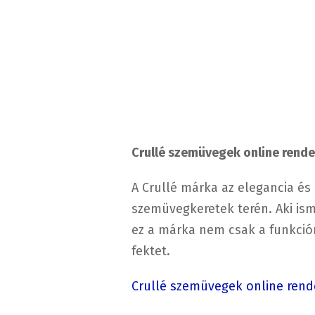
Crullé szemüvegek online rendel
A Crullé márka az elegancia és
szemüvegkeretek terén. Aki isme
ez a márka nem csak a funkciór
fektet.
Crullé szemüvegek online rend