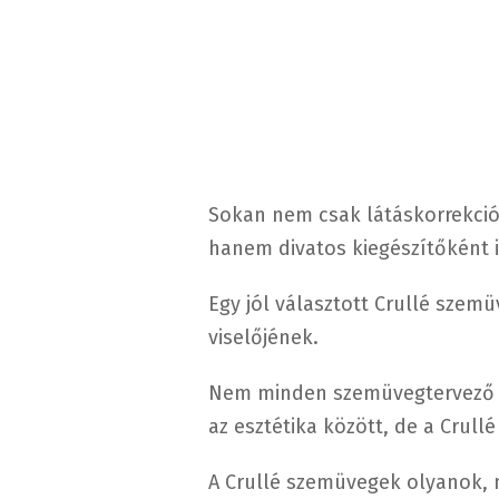
Sokan nem csak látáskorrekció
hanem divatos kiegészítőként 
Egy jól választott Crullé szem
viselőjének.
Nem minden szemüvegtervező ér
az esztétika között, de a Crull
A Crullé szemüvegek olyanok, 