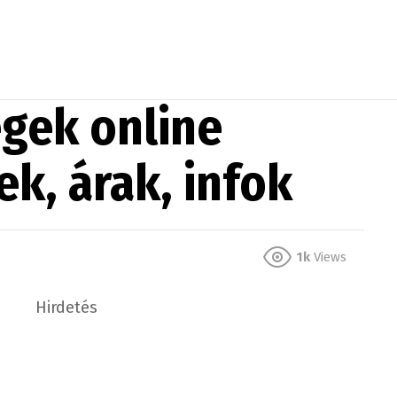
gek online
k, árak, infok
1k
Views
Hirdetés