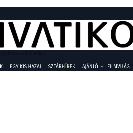
 izgalmas oldal neked...
K
EGY KIS HAZAI
SZTÁRHÍREK
AJÁNLÓ
FILMVILÁG