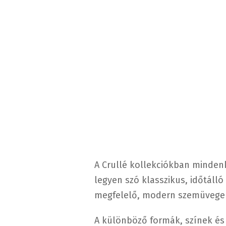
A Crullé kollekciókban minden
legyen szó klasszikus, időtálló
megfelelő, modern szemüvegek
A különböző formák, színek é