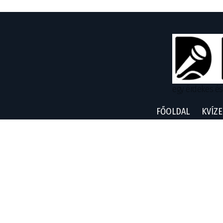
egy érdekes és
FŐOLDAL
KVÍZE