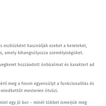
s eszközként használják ezeket a kereteket,
is, amely kihangsúlyozza személyiségüket.
üvegkeret hozzáadott önbizalmat és karaktert ad
ti meg a finom egyensúlyt a funkcionalitás és
é mindkettőt mesterien ötvözi.
mint egy jó bor – minél többet ismerjük meg