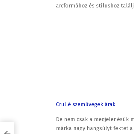
arcformához és stílushoz talál
Crullé szemüvegek árak
De nem csak a megjelenésük mi
márka nagy hangsúlyt fektet a 