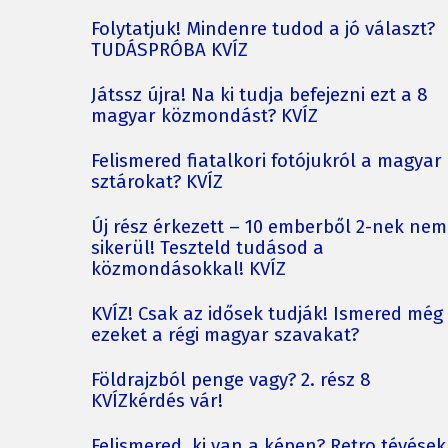
Folytatjuk! Mindenre tudod a jó választ?
TUDÁSPRÓBA KVÍZ
Játssz újra! Na ki tudja befejezni ezt a 8
magyar közmondást? KVÍZ
Felismered fiatalkori fotójukról a magyar
sztárokat? KVÍZ
Új rész érkezett – 10 emberből 2-nek nem
sikerül! Teszteld tudásod a
közmondásokkal! KVÍZ
KVÍZ! Csak az idősek tudják! Ismered még
ezeket a régi magyar szavakat?
Földrajzból penge vagy? 2. rész 8
KVÍZkérdés vár!
Felismered, ki van a képen? Retro tévések