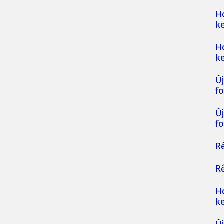
H
ke
H
ke
Ú
fo
Ú
fo
Ré
Ré
H
ke
,