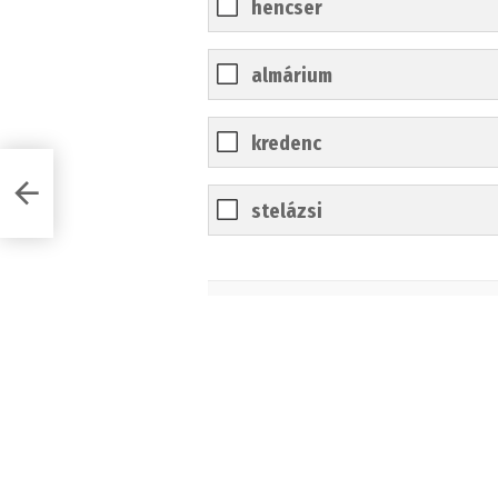
hencser
almárium
kredenc
stelázsi
0
%