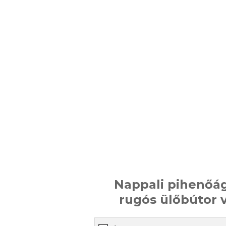
Nappali pihenőág
rugós ülőbútor v