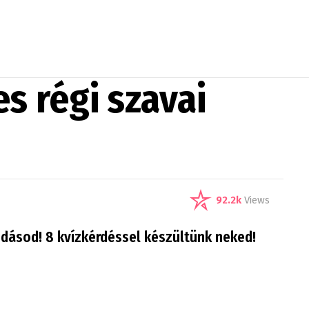
s régi szavai
92.2k
Views
tudásod! 8 kvízkérdéssel készültünk neked!