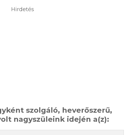
Hirdetés
yként szolgáló, heverőszerű,
olt nagyszüleink idején a(z):