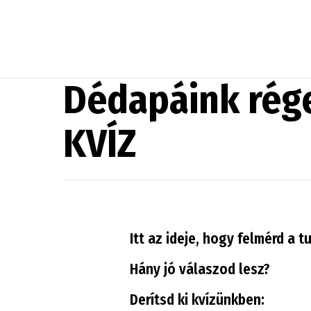
Dédapáink rége
KVÍZ
Itt az ideje, hogy felmérd a 
Hány jó válaszod lesz?
Derítsd ki kvízünkben: