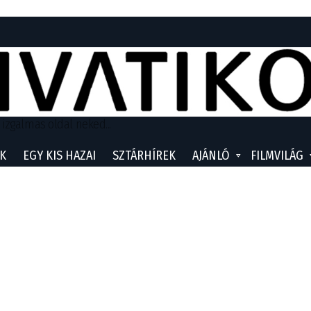
 izgalmas oldal neked...
K
EGY KIS HAZAI
SZTÁRHÍREK
AJÁNLÓ
FILMVILÁG