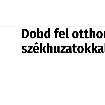
Dobd fel ottho
székhuzatokkal