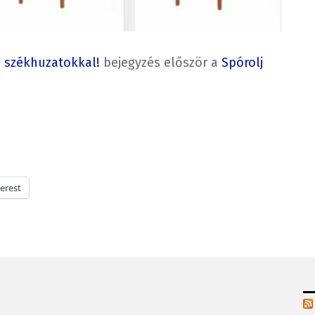
s székhuzatokkal!
bejegyzés először a
Spórolj
erest