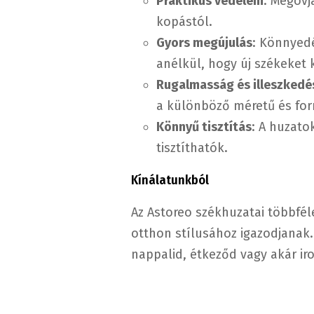
Praktikus védelem
: Megóvj
kopástól.
Gyors megújulás
: Könnyedé
anélkül, hogy új székeket 
Rugalmasság és illeszkedé
a különböző méretű és for
Könnyű tisztítás
: A huzat
tisztíthatók.
Kínálatunkból
Az Astoreo székhuzatai többfél
otthon stílusához igazodjanak. T
nappalid, étkeződ vagy akár ir