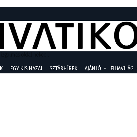
 izgalmas oldal neked...
K
EGY KIS HAZAI
SZTÁRHÍREK
AJÁNLÓ
FILMVILÁG