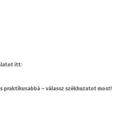
latot itt
:
 praktikusabbá – válassz székhuzatot most!