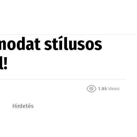
nodat stílusos
!
1.8k
Views
Hirdetés