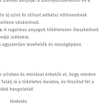
a székeid kárpitját a szennyeződésektől és a
n új színt és stílust adhatsz otthonodnak
kellene vásárolnod.
s
: A rugalmas anyagok tökéletesen illeszkednek
májú székekre.
ok egyszerűen levehetők és mosógépben
e színben és mintával érhetők el, hogy minden
alálj rá a tökéletes darabra, és frissítsd fel a
odád hangulatát!
Hirdetés