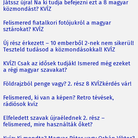
Játssz újra! Na ki tudja befejezni ezt a 8 magyar
közmondást? KVÍZ
Felismered fiatalkori fotójukról a magyar
sztárokat? KVÍZ
Új rész érkezett – 10 emberből 2-nek nem sikerül!
Teszteld tudásod a közmondásokkal! KVÍZ
KVÍZ! Csak az idősek tudják! Ismered még ezeket
a régi magyar szavakat?
Földrajzból penge vagy? 2. rész 8 KVÍZkérdés vár!
Felismered, ki van a képen? Retro tévések,
rádiósok kvíz
Elfeledett szavak újraélednek 2. rész –
felismered, mire használták őket?