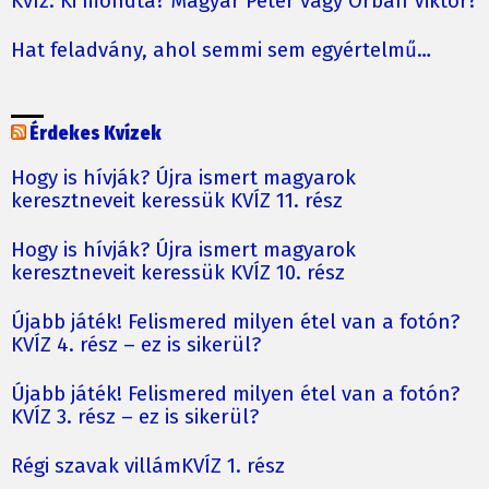
Kvíz: Ki mondta? Magyar Péter vagy Orbán Viktor?
Hat feladvány, ahol semmi sem egyértelmű…
Érdekes Kvízek
Hogy is hívják? Újra ismert magyarok
keresztneveit keressük KVÍZ 11. rész
Hogy is hívják? Újra ismert magyarok
keresztneveit keressük KVÍZ 10. rész
Újabb játék! Felismered milyen étel van a fotón?
KVÍZ 4. rész – ez is sikerül?
Újabb játék! Felismered milyen étel van a fotón?
KVÍZ 3. rész – ez is sikerül?
Régi szavak villámKVÍZ 1. rész