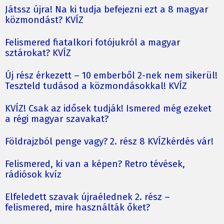
Játssz újra! Na ki tudja befejezni ezt a 8 magyar
közmondást? KVÍZ
Felismered fiatalkori fotójukról a magyar
sztárokat? KVÍZ
Új rész érkezett – 10 emberből 2-nek nem sikerül!
Teszteld tudásod a közmondásokkal! KVÍZ
KVÍZ! Csak az idősek tudják! Ismered még ezeket
a régi magyar szavakat?
Földrajzból penge vagy? 2. rész 8 KVÍZkérdés vár!
Felismered, ki van a képen? Retro tévések,
rádiósok kvíz
Elfeledett szavak újraélednek 2. rész –
felismered, mire használták őket?