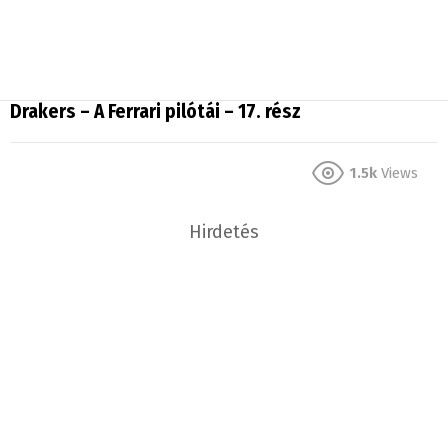
Drakers – A Ferrari pilótái – 17. rész
1.5k
Views
Hirdetés