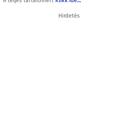
A teljes tartalomért
Klikk ide…
Hirdetés