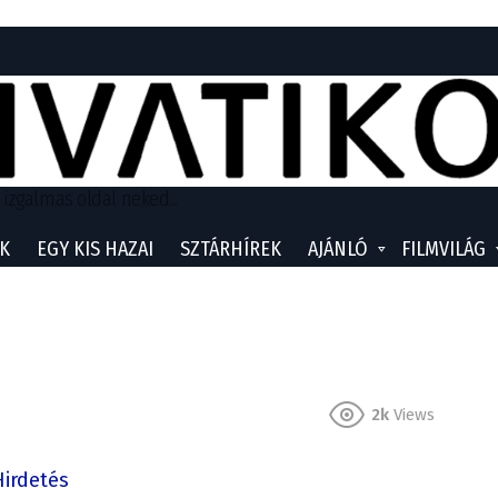
 izgalmas oldal neked...
K
EGY KIS HAZAI
SZTÁRHÍREK
AJÁNLÓ
FILMVILÁG
2k
Views
Hirdetés