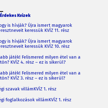
Érdekes Kvízek
ogy is hívják? Újra ismert magyarok
resztneveit keressük KVÍZ 11. rész
ogy is hívják? Újra ismert magyarok
resztneveit keressük KVÍZ 10. rész
jabb játék! Felismered milyen étel van a
tón? KVÍZ 4. rész – ez is sikerül?
jabb játék! Felismered milyen étel van a
tón? KVÍZ 3. rész – ez is sikerül?
gi szavak villámKVÍZ 1. rész
gi foglalkozások villámKVÍZ 1. rész