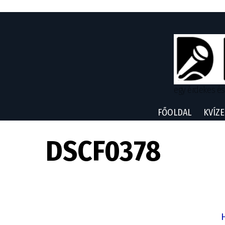
egy érdekes és
FŐOLDAL
KVÍZE
DSCF0378