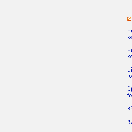
H
ke
H
ke
Ú
fo
Ú
fo
Ré
Ré