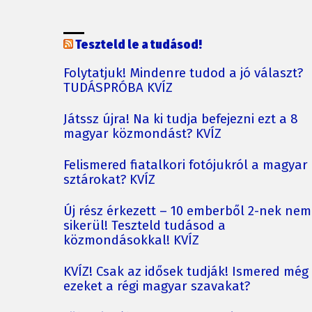
Teszteld le a tudásod!
Folytatjuk! Mindenre tudod a jó választ?
TUDÁSPRÓBA KVÍZ
Játssz újra! Na ki tudja befejezni ezt a 8
magyar közmondást? KVÍZ
Felismered fiatalkori fotójukról a magyar
sztárokat? KVÍZ
Új rész érkezett – 10 emberből 2-nek nem
sikerül! Teszteld tudásod a
közmondásokkal! KVÍZ
KVÍZ! Csak az idősek tudják! Ismered még
ezeket a régi magyar szavakat?