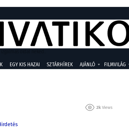
 izgalmas oldal neked...
K
EGY KIS HAZAI
SZTÁRHÍREK
AJÁNLÓ
FILMVILÁG
2k
Views
Hirdetés