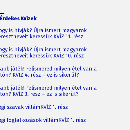
Érdekes Kvízek
ogy is hívják? Újra ismert magyarok
resztneveit keressük KVÍZ 11. rész
ogy is hívják? Újra ismert magyarok
resztneveit keressük KVÍZ 10. rész
jabb játék! Felismered milyen étel van a
tón? KVÍZ 4. rész – ez is sikerül?
jabb játék! Felismered milyen étel van a
tón? KVÍZ 3. rész – ez is sikerül?
gi szavak villámKVÍZ 1. rész
gi foglalkozások villámKVÍZ 1. rész