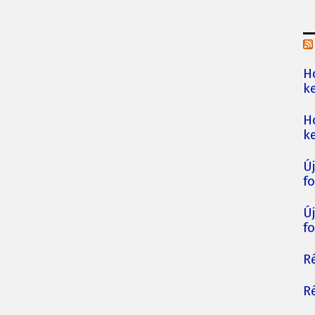
H
ke
H
ke
Ú
fo
Ú
fo
Ré
Ré