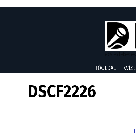
egy érdekes és
FŐOLDAL
KVÍZE
DSCF2226