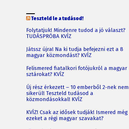
Teszteld le a tudásod!
Folytatjuk! Mindenre tudod a jó választ?
TUDÁSPRÓBA KVÍZ
Játssz újra! Na ki tudja befejezni ezt a 8
magyar közmondást? KVÍZ
Felismered fiatalkori fotójukról a magyar
sztárokat? KVÍZ
Új rész érkezett – 10 emberből 2-nek nem
sikerül! Teszteld tudásod a
közmondásokkal! KVÍZ
KVÍZ! Csak az idősek tudják! Ismered még
ezeket a régi magyar szavakat?