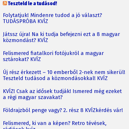
Teszteld le a tudásod!
Folytatjuk! Mindenre tudod a jó választ?
TUDÁSPRÓBA KVÍZ
Játssz újra! Na ki tudja befejezni ezt a 8 magyar
közmondást? KVÍZ
Felismered fiatalkori fotójukról a magyar
sztárokat? KVÍZ
Új rész érkezett – 10 emberből 2-nek nem sikerül!
Teszteld tudásod a közmondásokkal! KVÍZ
KVÍZ! Csak az idősek tudják! Ismered még ezeket
a régi magyar szavakat?
Földrajzból penge vagy? 2. rész 8 KVÍZkérdés vár!
Felismered, ki van a képen? Retro tévések,