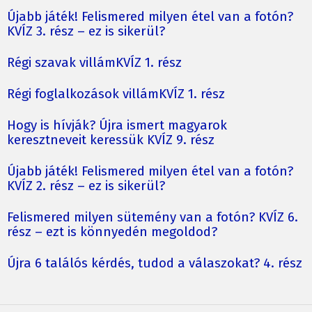
Újabb játék! Felismered milyen étel van a fotón?
KVÍZ 3. rész – ez is sikerül?
Régi szavak villámKVÍZ 1. rész
Régi foglalkozások villámKVÍZ 1. rész
Hogy is hívják? Újra ismert magyarok
keresztneveit keressük KVÍZ 9. rész
Újabb játék! Felismered milyen étel van a fotón?
KVÍZ 2. rész – ez is sikerül?
Felismered milyen sütemény van a fotón? KVÍZ 6.
rész – ezt is könnyedén megoldod?
Újra 6 találós kérdés, tudod a válaszokat? 4. rész