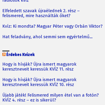
rádiósok kvíz
Elfeledett szavak újraélednek 2. rész –
felismered, mire használták őket?
Kvíz: Ki mondta? Magyar Péter vagy Orbán Viktor?
Hat feladvány, ahol semmi sem egyértelmű…
Érdekes Kvízek
Hogy is hívják? Újra ismert magyarok
keresztneveit keressük KVÍZ 11. rész
Hogy is hívják? Újra ismert magyarok
keresztneveit keressük KVÍZ 10. rész
Újabb játék! Felismered milyen étel van a fotón?
KVÍZ 4. rész – ez is sikerül?