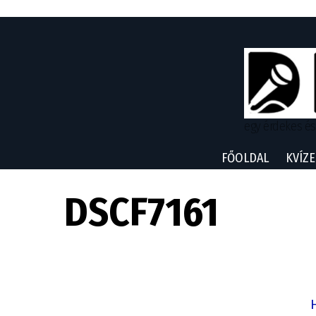
egy érdekes és
FŐOLDAL
KVÍZE
DSCF7161