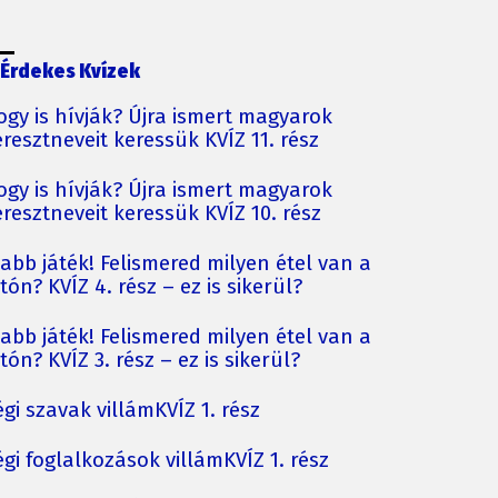
Érdekes Kvízek
ogy is hívják? Újra ismert magyarok
resztneveit keressük KVÍZ 11. rész
ogy is hívják? Újra ismert magyarok
resztneveit keressük KVÍZ 10. rész
jabb játék! Felismered milyen étel van a
tón? KVÍZ 4. rész – ez is sikerül?
jabb játék! Felismered milyen étel van a
tón? KVÍZ 3. rész – ez is sikerül?
gi szavak villámKVÍZ 1. rész
gi foglalkozások villámKVÍZ 1. rész