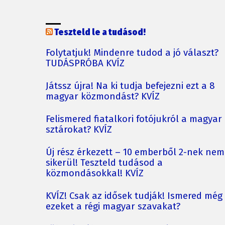
Teszteld le a tudásod!
Folytatjuk! Mindenre tudod a jó választ?
TUDÁSPRÓBA KVÍZ
Játssz újra! Na ki tudja befejezni ezt a 8
magyar közmondást? KVÍZ
Felismered fiatalkori fotójukról a magyar
sztárokat? KVÍZ
Új rész érkezett – 10 emberből 2-nek nem
sikerül! Teszteld tudásod a
közmondásokkal! KVÍZ
KVÍZ! Csak az idősek tudják! Ismered még
ezeket a régi magyar szavakat?