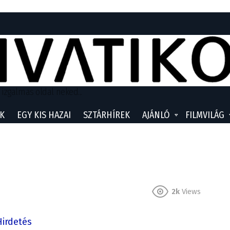
 izgalmas oldal neked...
K
EGY KIS HAZAI
SZTÁRHÍREK
AJÁNLÓ
FILMVILÁG
2k
Views
Hirdetés