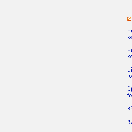
H
ke
H
ke
Ú
fo
Ú
fo
Ré
Ré