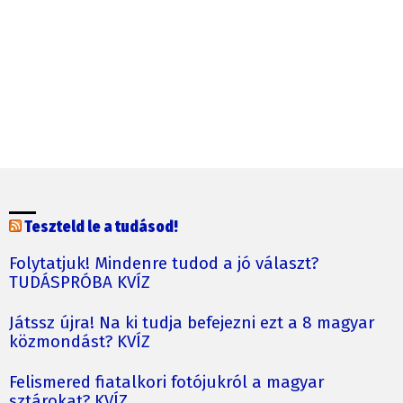
Teszteld le a tudásod!
Folytatjuk! Mindenre tudod a jó választ?
TUDÁSPRÓBA KVÍZ
Játssz újra! Na ki tudja befejezni ezt a 8 magyar
közmondást? KVÍZ
Felismered fiatalkori fotójukról a magyar
sztárokat? KVÍZ