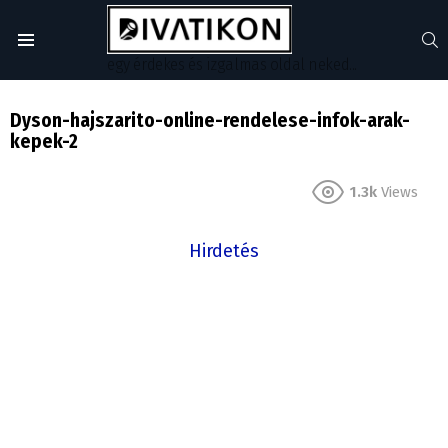
S
Menu
egy érdekes és izgalmas oldal neked...
Dyson-hajszarito-online-rendelese-infok-arak-
kepek-2
1.3k
Views
Hirdetés