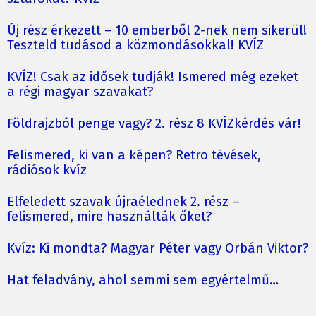
Új rész érkezett – 10 emberből 2-nek nem sikerül!
Teszteld tudásod a közmondásokkal! KVÍZ
KVÍZ! Csak az idősek tudják! Ismered még ezeket
a régi magyar szavakat?
Földrajzból penge vagy? 2. rész 8 KVÍZkérdés vár!
Felismered, ki van a képen? Retro tévések,
rádiósok kvíz
Elfeledett szavak újraélednek 2. rész –
felismered, mire használták őket?
Kvíz: Ki mondta? Magyar Péter vagy Orbán Viktor?
Hat feladvány, ahol semmi sem egyértelmű…