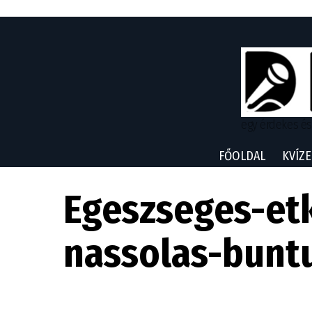
egy érdekes és
FŐOLDAL
KVÍZE
Egeszseges-et
nassolas-buntu