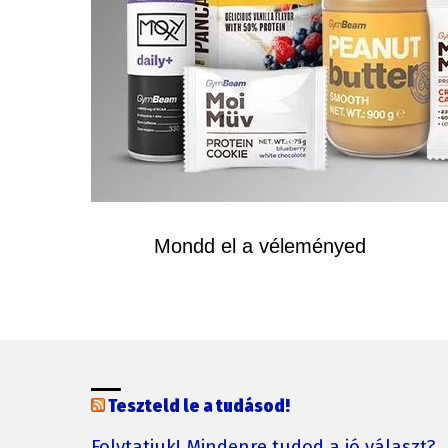
Mondd el a véleményed
Teszteld le a tudásod!
Folytatjuk! Mindenre tudod a jó választ?