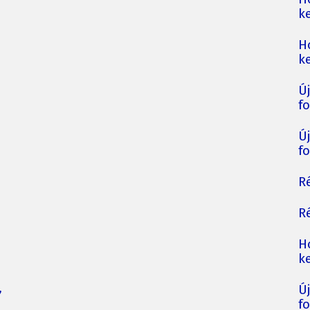
ke
H
ke
Ú
fo
Ú
fo
Ré
Ré
H
ke
,
Ú
fo