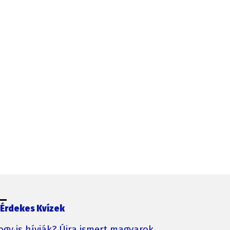
Érdekes Kvízek
ogy is hívják? Újra ismert magyarok