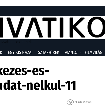
 izgalmas oldal neked...
K
EGY KIS HAZAI
SZTÁRHÍREK
AJÁNLÓ
FILMVILÁG
kezes-es-
dat-nelkul-11
1.6k
Views