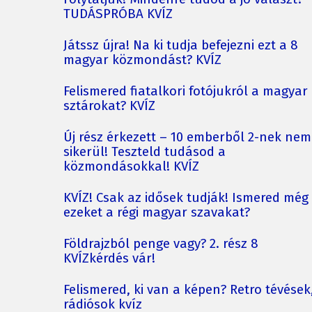
TUDÁSPRÓBA KVÍZ
Játssz újra! Na ki tudja befejezni ezt a 8
magyar közmondást? KVÍZ
Felismered fiatalkori fotójukról a magyar
sztárokat? KVÍZ
Új rész érkezett – 10 emberből 2-nek nem
sikerül! Teszteld tudásod a
közmondásokkal! KVÍZ
KVÍZ! Csak az idősek tudják! Ismered még
ezeket a régi magyar szavakat?
Földrajzból penge vagy? 2. rész 8
KVÍZkérdés vár!
Felismered, ki van a képen? Retro tévések
rádiósok kvíz