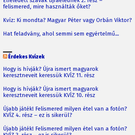
Elfeledett szavak újraélednek 2. rész –
felismered, mire használták őket?
Kvíz: Ki mondta? Magyar Péter vagy Orbán Viktor?
Hat feladvány, ahol semmi sem egyértelmű…
Érdekes Kvízek
Hogy is hívják? Újra ismert magyarok
keresztneveit keressük KVÍZ 11. rész
Hogy is hívják? Újra ismert magyarok
keresztneveit keressük KVÍZ 10. rész
Újabb játék! Felismered milyen étel van a fotón?
KVÍZ 4. rész – ez is sikerül?
Újabb játék! Felismered milyen étel van a fotón?
KVÍZ 3. rész – ez is sikerül?