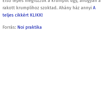
Első lépés megfűzzük a krumplit úgy, ahogyan a
rakott krumplihoz szoktad. Ahány ház annyi
A
teljes cikkért KLIKK!
Forrás:
Noi praktika