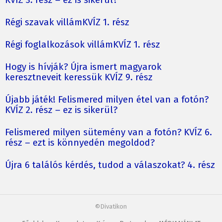
Régi szavak villámKVÍZ 1. rész
Régi foglalkozások villámKVÍZ 1. rész
Hogy is hívják? Újra ismert magyarok
keresztneveit keressük KVÍZ 9. rész
Újabb játék! Felismered milyen étel van a fotón?
KVÍZ 2. rész – ez is sikerül?
Felismered milyen sütemény van a fotón? KVÍZ 6.
rész – ezt is könnyedén megoldod?
Újra 6 találós kérdés, tudod a válaszokat? 4. rész
©Divatikon