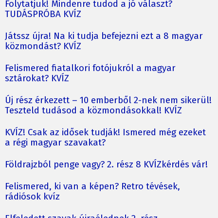
Folytatjuk! Mindenre tudod a jó választ?
TUDÁSPRÓBA KVÍZ
Játssz újra! Na ki tudja befejezni ezt a 8 magyar
közmondást? KVÍZ
Felismered fiatalkori fotójukról a magyar
sztárokat? KVÍZ
Új rész érkezett – 10 emberből 2-nek nem sikerül!
Teszteld tudásod a közmondásokkal! KVÍZ
KVÍZ! Csak az idősek tudják! Ismered még ezeket
a régi magyar szavakat?
Földrajzból penge vagy? 2. rész 8 KVÍZkérdés vár!
Felismered, ki van a képen? Retro tévések,
rádiósok kvíz