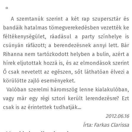
A szemtanúk szerint a két rap szupersztár és
bandáik hatalmas tömegverekedésben vezették ke
féltékenységület, ráadásul a party színhelye is
csúnyán ráfázott; a berendezésnek annyi lett. Bár
Rihanna nem tartózkodott helyben a bulin, azért a
hírek eljutottak hozzá is, és az elmondások szerint
Ő csak nevetett az egészen, sőt láthatóan élvezi a
körülötte zajló eseményeket.
Valóban szerelmi háromszög lenne kialakulóban,
vagy már egy régi sztori került lerendezésre? Ezt
csak is az érintettek tudhatják…
2012.06.16
Írta: Farkas Clarissa