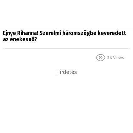
Ejnye Rihanna! Szerelmi háromszögbe keveredett
az énekesnő?
2k
Views
Hirdetés