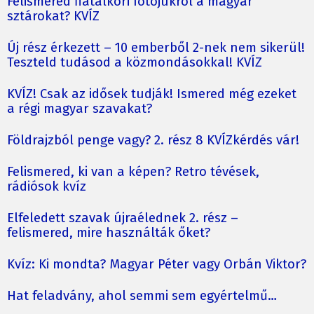
Felismered fiatalkori fotójukról a magyar
sztárokat? KVÍZ
Új rész érkezett – 10 emberből 2-nek nem sikerül!
Teszteld tudásod a közmondásokkal! KVÍZ
KVÍZ! Csak az idősek tudják! Ismered még ezeket
a régi magyar szavakat?
Földrajzból penge vagy? 2. rész 8 KVÍZkérdés vár!
Felismered, ki van a képen? Retro tévések,
rádiósok kvíz
Elfeledett szavak újraélednek 2. rész –
felismered, mire használták őket?
Kvíz: Ki mondta? Magyar Péter vagy Orbán Viktor?
Hat feladvány, ahol semmi sem egyértelmű…