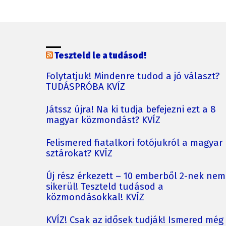
Teszteld le a tudásod!
Folytatjuk! Mindenre tudod a jó választ?
TUDÁSPRÓBA KVÍZ
Játssz újra! Na ki tudja befejezni ezt a 8
magyar közmondást? KVÍZ
Felismered fiatalkori fotójukról a magyar
sztárokat? KVÍZ
Új rész érkezett – 10 emberből 2-nek nem
sikerül! Teszteld tudásod a
közmondásokkal! KVÍZ
KVÍZ! Csak az idősek tudják! Ismered még