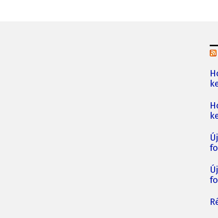
H
ke
H
ke
Ú
fo
Ú
fo
Ré