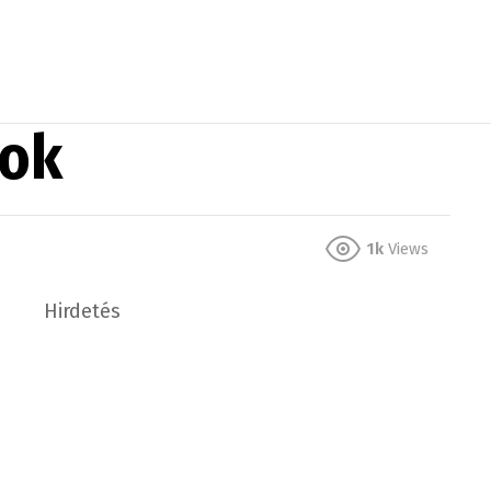
ook
1k
Views
Hirdetés