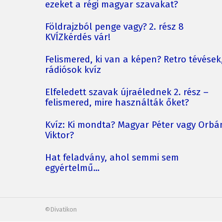
ezeket a régi magyar szavakat?
Földrajzból penge vagy? 2. rész 8
KVÍZkérdés vár!
Felismered, ki van a képen? Retro tévések
rádiósok kvíz
Elfeledett szavak újraélednek 2. rész –
felismered, mire használták őket?
Kvíz: Ki mondta? Magyar Péter vagy Orbá
Viktor?
Hat feladvány, ahol semmi sem
egyértelmű…
©Divatikon