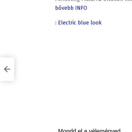
bővebb INFO
:
Electric blue look
a
Mondd el a véleményed