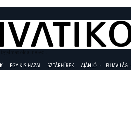
 izgalmas oldal neked...
K
EGY KIS HAZAI
SZTÁRHÍREK
AJÁNLÓ
FILMVILÁG