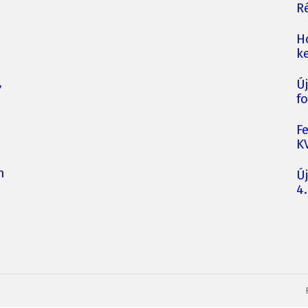
Ré
H
ke
,
Ú
fo
F
K
n
Ú
4.