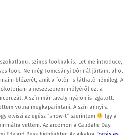
 szokatlanul színes looknak is. Let me introduce,
eyes look. Nemrég Tomcsányi Dòrinál jártam, ahol
aim blézerét, amit a fotòn is láthatò némileg. A
 előkotorjam a neszeszerem mélyéről ezt a
ceruzát. A szín már tavaly nyáron is izgatott.
rettem volna megkaparintani. A szín annyira
ogy elviszi az egész “show-t” szerintem
Így a
 minmálra vettem. Az arcomon a Caudalie Day
mi Edward Bess highlighter. Az ajkakra
Forrás és