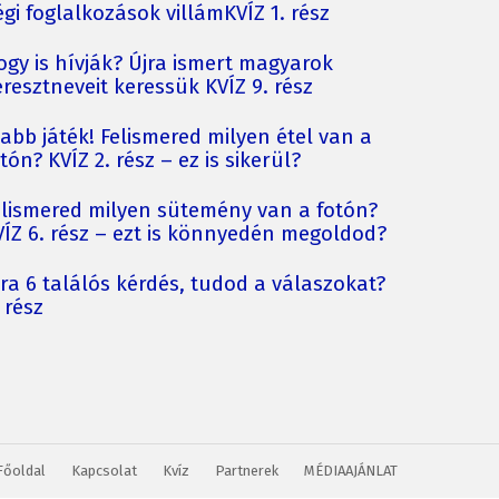
gi foglalkozások villámKVÍZ 1. rész
ogy is hívják? Újra ismert magyarok
resztneveit keressük KVÍZ 9. rész
jabb játék! Felismered milyen étel van a
tón? KVÍZ 2. rész – ez is sikerül?
elismered milyen sütemény van a fotón?
VÍZ 6. rész – ezt is könnyedén megoldod?
jra 6 találós kérdés, tudod a válaszokat?
 rész
Főoldal
Kapcsolat
Kvíz
Partnerek
MÉDIAAJÁNLAT