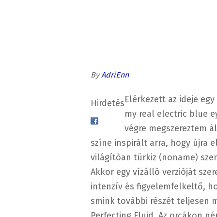
By
AdriEnn
Elérkezett az ideje egy
Hirdetés
my real electric blue 
végre megszereztem álm
színe inspirált arra, hogy újra
világítòan türkiz (noname) szem
Akkor egy vízállò verziòját sze
intenzív és figyelemfelkeltő, h
smink további részét teljesen
Perfecting Fluid. Az orcákon né