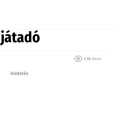
íjátadó
2.1k
Views
Hirdetés