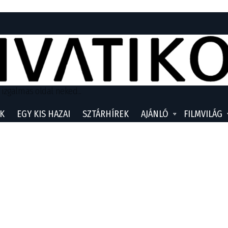
 izgalmas oldal neked...
K
EGY KIS HAZAI
SZTÁRHÍREK
AJÁNLÓ
FILMVILÁG