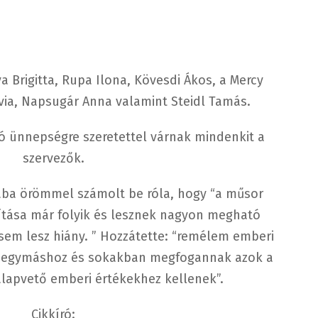
 Brigitta, Rupa Ilona, Kövesdi Ákos, a Mercy
via, Napsugár Anna valamint Steidl Tamás.
 ünnepségre szeretettel várnak mindenkit a
szervezők.
Gaba örömmel számolt be róla, hogy “a műsor
lítása már folyik és lesznek nagyon megható
sem lesz hiány. ” Hozzátette: “remélem emberi
 egymáshoz és sokakban megfogannak azok a
lapvető emberi értékekhez kellenek”.
Cikkíró: