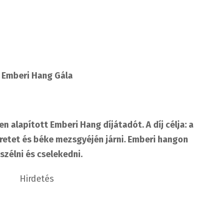
Emberi Hang Gála
n alapított Emberi Hang díjátadót. A díj célja: a
retet és béke mezsgyéjén járni. Emberi hangon
szélni és cselekedni.
Hirdetés