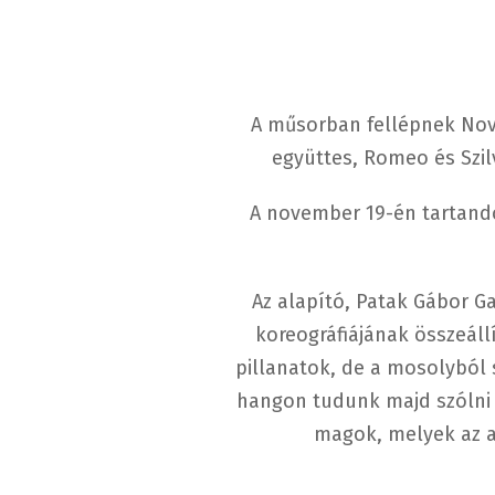
A műsorban fellépnek Nova
együttes, Romeo és Szil
A november 19-én tartandó
Az alapító, Patak Gábor 
koreográfiájának összeál
pillanatok, de a mosolyból 
hangon tudunk majd szólni
magok, melyek az a