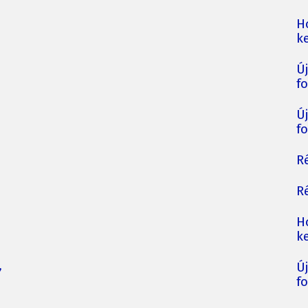
H
ke
Ú
fo
Ú
fo
Ré
Ré
H
ke
,
Ú
fo