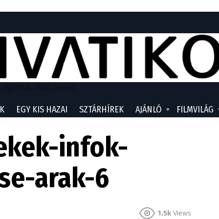
 izgalmas oldal neked...
K
EGY KIS HAZAI
SZTÁRHÍREK
AJÁNLÓ
FILMVILÁG
ekek-infok-
se-arak-6
1.5k
Views