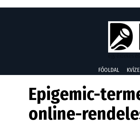
egy érdekes és
FŐOLDAL
KVÍZE
Epigemic-term
online-rendele