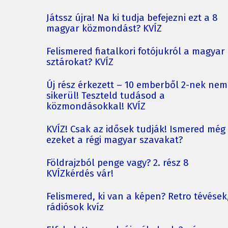
Játssz újra! Na ki tudja befejezni ezt a 8
magyar közmondást? KVÍZ
Felismered fiatalkori fotójukról a magyar
sztárokat? KVÍZ
Új rész érkezett – 10 emberből 2-nek nem
sikerül! Teszteld tudásod a
közmondásokkal! KVÍZ
KVÍZ! Csak az idősek tudják! Ismered még
ezeket a régi magyar szavakat?
Földrajzból penge vagy? 2. rész 8
KVÍZkérdés vár!
Felismered, ki van a képen? Retro tévések
rádiósok kvíz