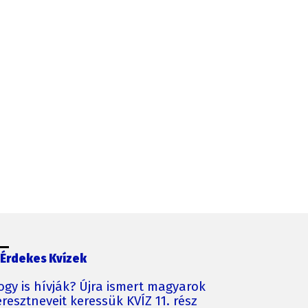
Érdekes Kvízek
ogy is hívják? Újra ismert magyarok
resztneveit keressük KVÍZ 11. rész