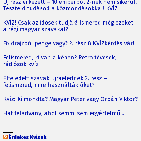
Új rész érkezett – 10 emberből 2-nek nem sikerül!
Teszteld tudásod a közmondásokkal! KVÍZ
KVÍZ! Csak az idősek tudják! Ismered még ezeket
a régi magyar szavakat?
Földrajzból penge vagy? 2. rész 8 KVÍZkérdés vár!
Felismered, ki van a képen? Retro tévések,
rádiósok kvíz
Elfeledett szavak újraélednek 2. rész –
felismered, mire használták őket?
Kvíz: Ki mondta? Magyar Péter vagy Orbán Viktor?
Hat feladvány, ahol semmi sem egyértelmű…
Érdekes Kvízek