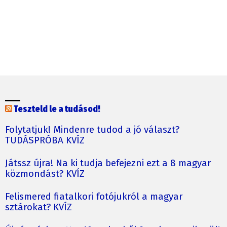
Teszteld le a tudásod!
Folytatjuk! Mindenre tudod a jó választ?
TUDÁSPRÓBA KVÍZ
Játssz újra! Na ki tudja befejezni ezt a 8 magyar
közmondást? KVÍZ
Felismered fiatalkori fotójukról a magyar
sztárokat? KVÍZ