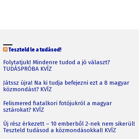
Teszteld le a tudásod!
Folytatjuk! Mindenre tudod a jó választ?
TUDÁSPRÓBA KVÍZ
Játssz újra! Na ki tudja befejezni ezt a 8 magyar
közmondást? KVÍZ
Felismered fiatalkori fotójukról a magyar
sztárokat? KVÍZ
Új rész érkezett – 10 emberből 2-nek nem sikerül!
Teszteld tudásod a közmondásokkal! KVÍZ