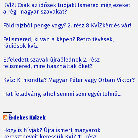
KVÍZ! Csak az idősek tudják! Ismered még ezeket
a régi magyar szavakat?
Földrajzból penge vagy? 2. rész 8 KVÍZkérdés vár!
Felismered, ki van a képen? Retro tévések,
rádiósok kvíz
Elfeledett szavak újraélednek 2. rész –
felismered, mire használták őket?
Kvíz: Ki mondta? Magyar Péter vagy Orbán Viktor?
Hat feladvány, ahol semmi sem egyértelmű…
Érdekes Kvízek
Hogy is hívják? Újra ismert magyarok
keresztneveit keressük KVÍZ 11. rész