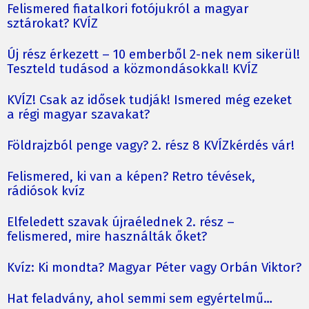
Felismered fiatalkori fotójukról a magyar
sztárokat? KVÍZ
Új rész érkezett – 10 emberből 2-nek nem sikerül!
Teszteld tudásod a közmondásokkal! KVÍZ
KVÍZ! Csak az idősek tudják! Ismered még ezeket
a régi magyar szavakat?
Földrajzból penge vagy? 2. rész 8 KVÍZkérdés vár!
Felismered, ki van a képen? Retro tévések,
rádiósok kvíz
Elfeledett szavak újraélednek 2. rész –
felismered, mire használták őket?
Kvíz: Ki mondta? Magyar Péter vagy Orbán Viktor?
Hat feladvány, ahol semmi sem egyértelmű…