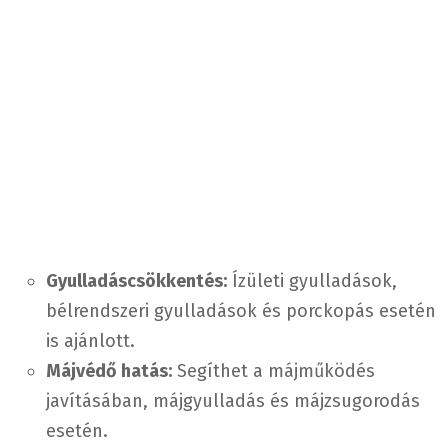
Gyulladáscsökkentés:
Ízületi gyulladások,
bélrendszeri gyulladások és porckopás esetén
is ajánlott.
Májvédő hatás:
Segíthet a májműködés
javításában, májgyulladás és májzsugorodás
esetén.