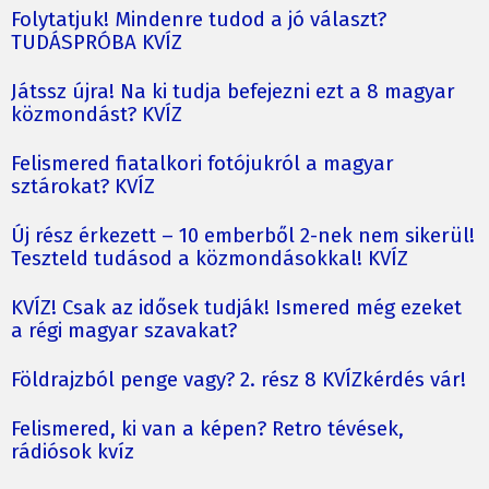
Folytatjuk! Mindenre tudod a jó választ?
TUDÁSPRÓBA KVÍZ
Játssz újra! Na ki tudja befejezni ezt a 8 magyar
közmondást? KVÍZ
Felismered fiatalkori fotójukról a magyar
sztárokat? KVÍZ
Új rész érkezett – 10 emberből 2-nek nem sikerül!
Teszteld tudásod a közmondásokkal! KVÍZ
KVÍZ! Csak az idősek tudják! Ismered még ezeket
a régi magyar szavakat?
Földrajzból penge vagy? 2. rész 8 KVÍZkérdés vár!
Felismered, ki van a képen? Retro tévések,
rádiósok kvíz