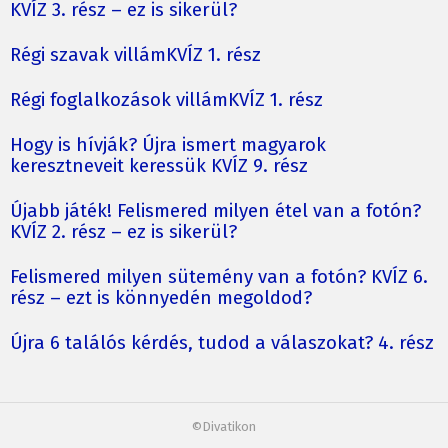
KVÍZ 3. rész – ez is sikerül?
Régi szavak villámKVÍZ 1. rész
Régi foglalkozások villámKVÍZ 1. rész
Hogy is hívják? Újra ismert magyarok
keresztneveit keressük KVÍZ 9. rész
Újabb játék! Felismered milyen étel van a fotón?
KVÍZ 2. rész – ez is sikerül?
Felismered milyen sütemény van a fotón? KVÍZ 6.
rész – ezt is könnyedén megoldod?
Újra 6 találós kérdés, tudod a válaszokat? 4. rész
©Divatikon