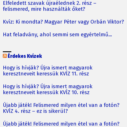
Elfeledett szavak újraélednek 2. rész –
felismered, mire használták őket?
Kvíz: Ki mondta? Magyar Péter vagy Orbán Viktor?
Hat feladvány, ahol semmi sem egyértelmű…
Érdekes Kvízek
Hogy is hívják? Újra ismert magyarok
keresztneveit keressük KVÍZ 11. rész
Hogy is hívják? Újra ismert magyarok
keresztneveit keressük KVÍZ 10. rész
Újabb játék! Felismered milyen étel van a fotón?
KVÍZ 4. rész – ez is sikerül?
Újabb játék! Felismered milyen étel van a fotón?