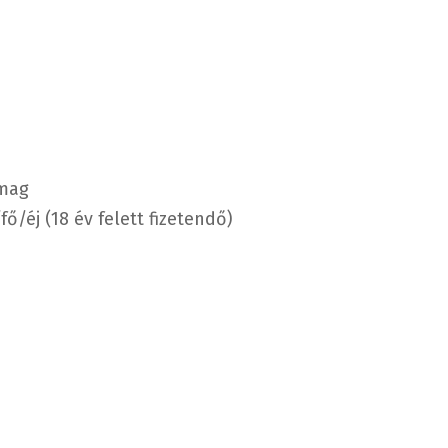
omag
ő/éj (18 év felett fizetendő)