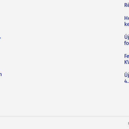
Ré
H
ke
,
Ú
fo
F
K
n
Ú
4.