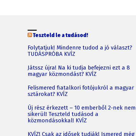
Teszteld le a tudásod!
Folytatjuk! Mindenre tudod a jó választ?
TUDÁSPRÓBA KVÍZ
Játssz újra! Na ki tudja befejezni ezt a 8
magyar közmondást? KVÍZ
Felismered fiatalkori fotójukról a magyar
sztárokat? KVÍZ
Új rész érkezett – 10 emberből 2-nek nem
sikerül! Teszteld tudásod a
közmondásokkal! KVÍZ
KVÍZ! Csak az idősek tudják! Ismered még