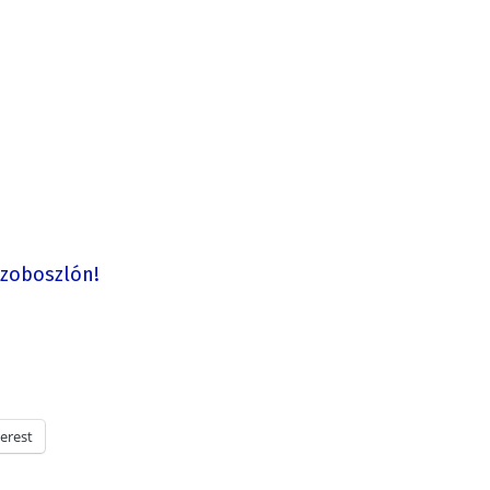
szoboszlón!
erest