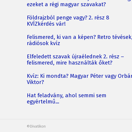
ezeket a régi magyar szavakat?
Földrajzból penge vagy? 2. rész 8
KVÍZkérdés vár!
Felismered, ki van a képen? Retro tévések
rádiósok kvíz
Elfeledett szavak újraélednek 2. rész –
felismered, mire használták őket?
Kvíz: Ki mondta? Magyar Péter vagy Orbá
Viktor?
Hat feladvány, ahol semmi sem
egyértelmű…
©Divatikon