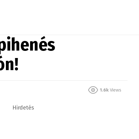
 pihenés
ón!
1.6k
Views
Hirdetés