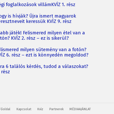
gi foglalkozások villámKVÍZ 1. rész
ogy is hívják? Újra ismert magyarok
resztneveit keressük KVÍZ 9. rész
jabb játék! Felismered milyen étel van a
tón? KVÍZ 2. rész – ez is sikerül?
elismered milyen sütemény van a fotón?
VÍZ 6. rész – ezt is könnyedén megoldod?
jra 6 találós kérdés, tudod a válaszokat?
 rész
Főoldal
Kapcsolat
Kvíz
Partnerek
MÉDIAAJÁNLAT