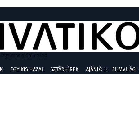
 izgalmas oldal neked...
K
EGY KIS HAZAI
SZTÁRHÍREK
AJÁNLÓ
FILMVILÁG