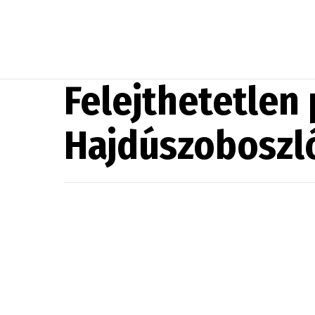
Felejthetetlen
Hajdúszoboszl