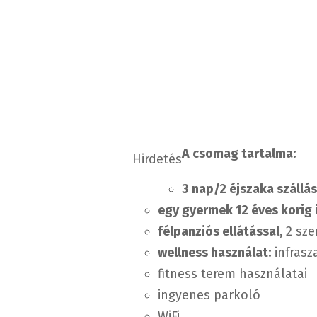
A csomag tartalma
:
Hirdetés
3 nap/2 éjszaka szállás
egy gyermek 12 éves korig
félpanziós ellátással,
2 sze
wellness használat:
infrasz
fitness terem használatai
ingyenes parkoló
WiFi