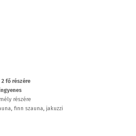
 2 fő részére
 ingyenes
mély részére
auna, finn szauna, jakuzzi